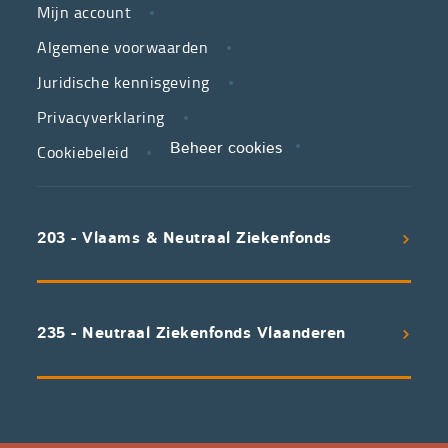
is
Mijn account
jouw
Algemene voorwaarden
partner
Juridische kennisgeving
in
zorg.
Privacyverklaring
Cookiebeleid
Beheer cookies
We
koppelen
scherpe
203 - Vlaams & Neutraal Ziekenfonds
voorwaarden
aan
een
uitstekend
235 - Neutraal Ziekenfonds Vlaanderen
servicepakket
waarvan
professioneel
advies