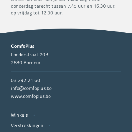
donderdag terecht tussen 7.45 uur en 16.30 uur,
op vrijdag tot 12.30 uur.
OVER
CONTACT
ComfoPlus
ONS
Lodderstraat 20B
2880
Bornem
ComfoPlus,
de
03 292 21 60
hulpmiddelenwinkel
info@comfoplus.be
van
www.comfoplus.be
de
NUTTIGE
Vlaamse
Winkels
LINKS
neutrale
Verstrekkingen
ziekenfondsen,