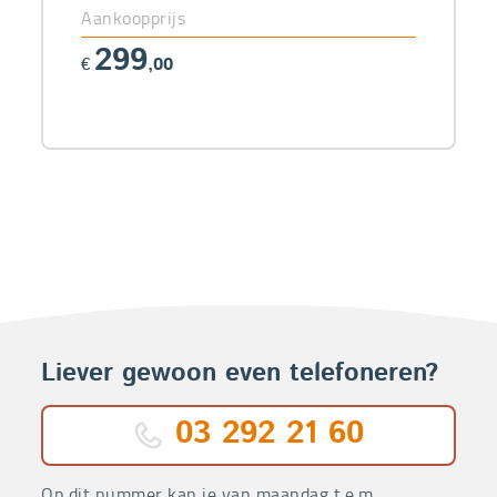
Aankoopprijs
299
€
,00
Liever gewoon even telefoneren?
03 292 21 60
Op dit nummer kan je van maandag t.e.m.