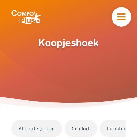
Hoofd
navigatie
ComfoPlus
-
Homepagina
Home
Koopjeshoek
Catalogus
Koopjeshoek
Categorieën
Alle categorieën
Comfort
Incontinentie