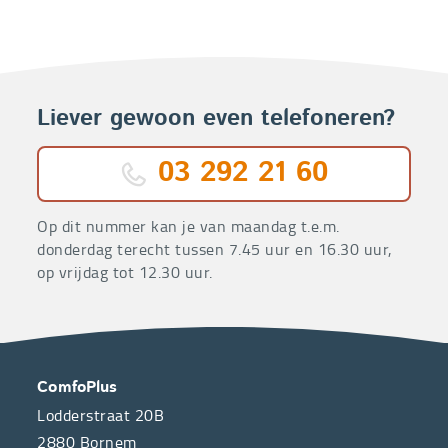
Liever gewoon even telefoneren?
03 292 21 60
Op dit nummer kan je van maandag t.e.m.
donderdag terecht tussen 7.45 uur en 16.30 uur,
op vrijdag tot 12.30 uur.
OVER
CONTACT
ComfoPlus
ONS
Lodderstraat 20B
2880
Bornem