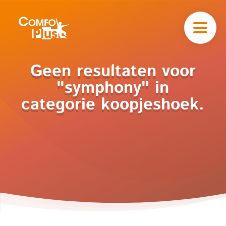
Hoofd
navigatie
ComfoPlus
-
Homepagina
Home
Geen resultaten voor
Catalogus
"symphony" in
Koopjeshoek
categorie koopjeshoek.