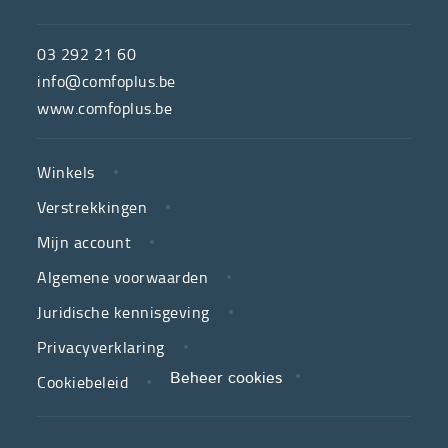
ComfoPlus,
de
03 292 21 60
hulpmiddelenwinkel
info@comfoplus.be
van
www.comfoplus.be
de
NUTTIGE
Vlaamse
Winkels
LINKS
neutrale
Verstrekkingen
ziekenfondsen,
is
Mijn account
jouw
Algemene voorwaarden
partner
Juridische kennisgeving
in
zorg.
Privacyverklaring
Cookiebeleid
Beheer cookies
We
koppelen
scherpe