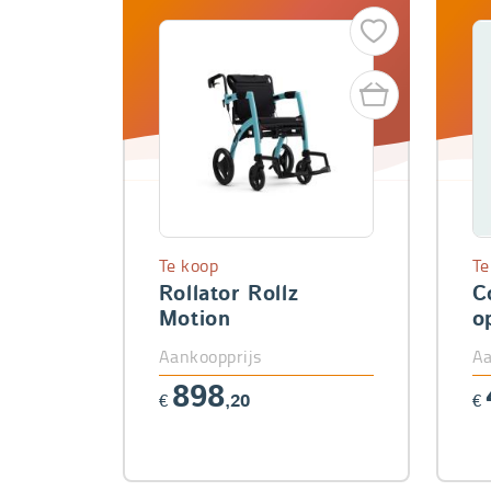
Te koop
Te
Rollator Rollz
C
Motion
o
r
Aankoopprijs
Aa
s
898
€
,20
€