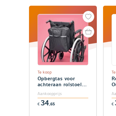
Te koop
Te
Opbergtas voor
R
achteraan rolstoel
O
Economy
Aankoopprijs
Aa
34
€
,65
€