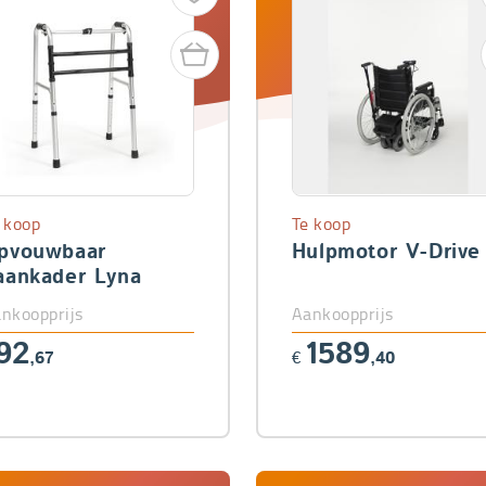
 koop
Te koop
pvouwbaar
Hulpmotor V-Drive
aankader Lyna
nkoopprijs
Aankoopprijs
92
1589
,67
€
,40