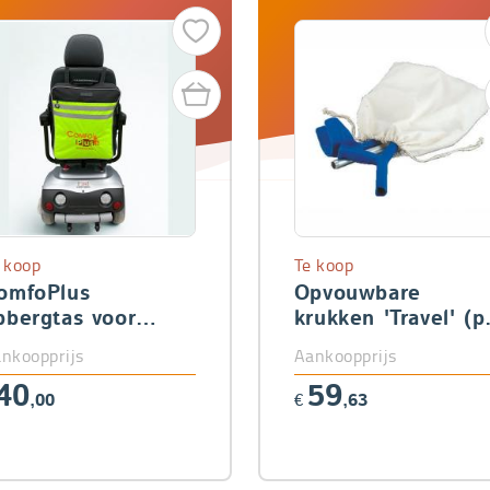
 koop
Te koop
omfoPlus
Opvouwbare
pbergtas voor
krukken 'Travel' (p
olstoel en
paar)
nkoopprijs
Aankoopprijs
cootmobiel
40
59
,00
€
,63