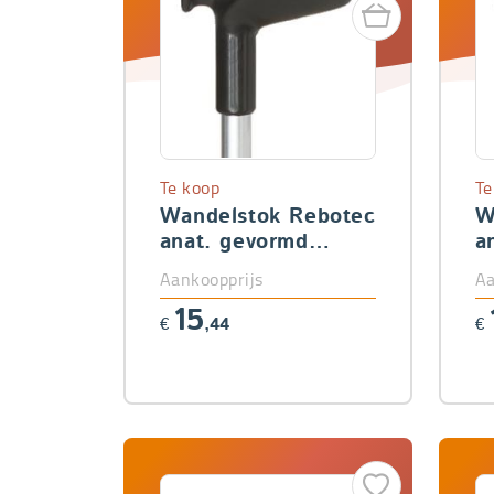
Te koop
Te
Wandelstok Rebotec
W
anat. gevormd
a
handvat (links)
h
Aankoopprijs
Aa
15
€
,44
€