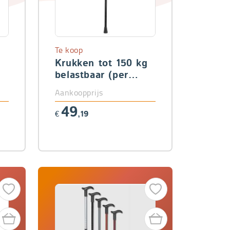
Te koop
Krukken tot 150 kg
belastbaar (per
paar)
Aankoopprijs
49
€
,19