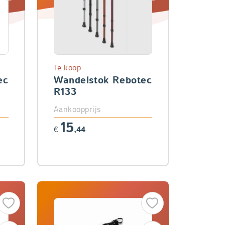
Te koop
ec
Wandelstok Rebotec
R133
Aankoopprijs
15
€
,44