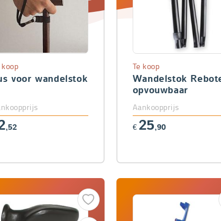
 koop
Te koop
us voor wandelstok
Wandelstok Rebot
opvouwbaar
nkoopprijs
Aankoopprijs
2
25
,52
€
,90