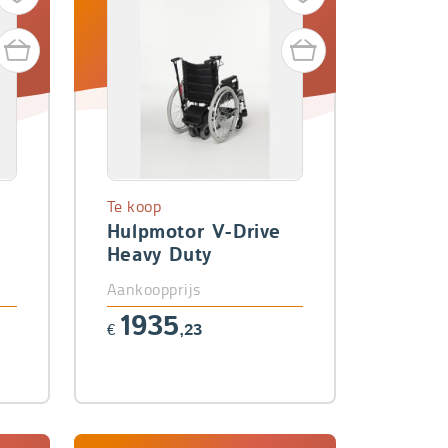
Te koop
Hulpmotor V-Drive
Heavy Duty
Aankoopprijs
1935
€
,23