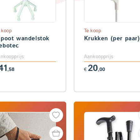
 koop
Te koop
-poot wandelstok
Krukken (per paar)
ebotec
nkoopprijs
Aankoopprijs
41
20
,58
€
,00