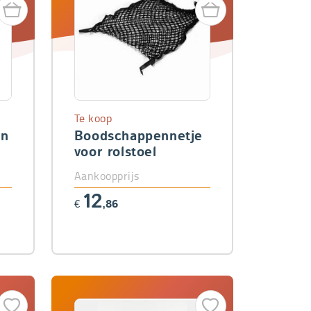
Te koop
in
Boodschappennetje
voor rolstoel
Aankoopprijs
12
€
,86