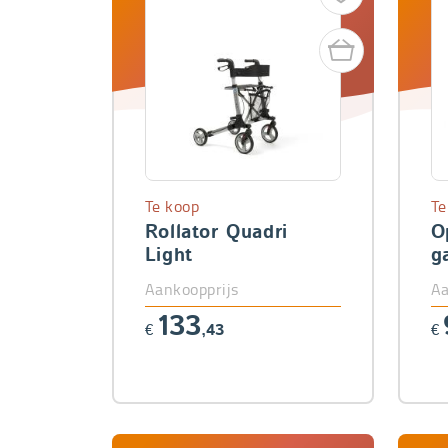
Te koop
Te
Rollator Quadri
O
Light
g
Aankoopprijs
Aa
133
€
,43
€