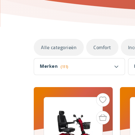
Categorieën
Alle categorieën
Comfort
Inc
Filter
Merken
(111)
Fitler
section
Producten