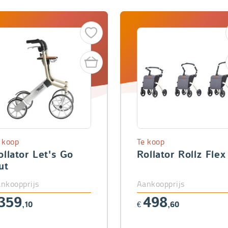
 koop
Te koop
ollator Let's Go
Rollator Rollz Flex
ut
nkoopprijs
Aankoopprijs
359
498
,10
€
,60