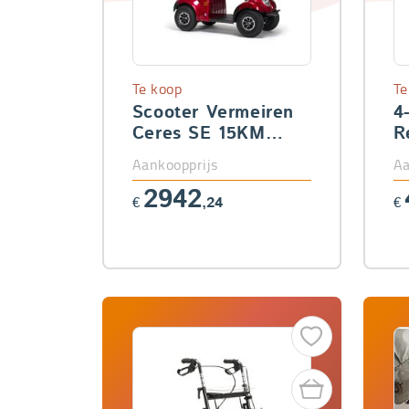
Te koop
Te
Scooter Vermeiren
4
Ceres SE 15KM
R
(50AH)
Aankoopprijs
Aa
2942
€
,24
€