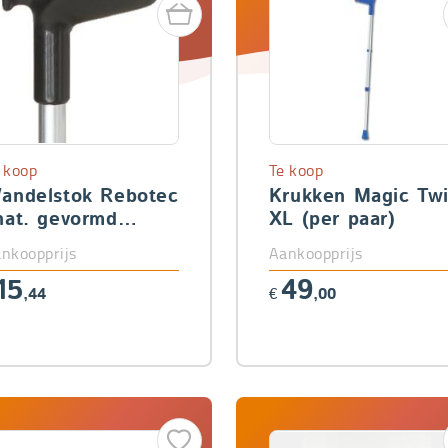
 koop
Te koop
andelstok Rebotec
Krukken Magic Tw
nat. gevormd
XL (per paar)
andvat (rechts)
nkoopprijs
Aankoopprijs
15
49
,44
€
,00