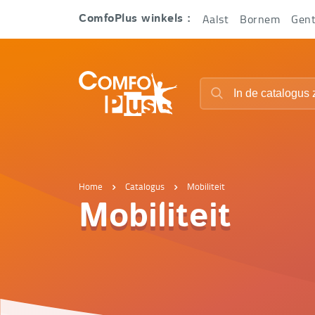
Hoofd
Aalst
Bornem
Gen
ComfoPlus winkels :
navigatie
ComfoPlus
Zoeken
-
Zoeken
Homepagina
Home
Catalogus
Mobiliteit
Mobiliteit