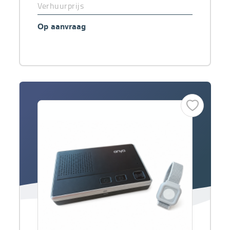
Verhuurprijs
Op aanvraag