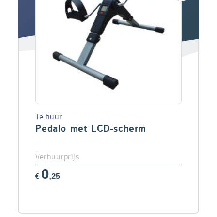
Te huur
Pedalo met LCD-scherm
Verhuurprijs
0
€
,25