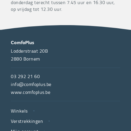
donderdag terecht tussen 7.45 uur en 16.30 uur,
op vrijdag tot 12.30 uur.
OVER
CONTACT
ComfoPlus
ONS
Lodderstraat 20B
2880
Bornem
ComfoPlus,
de
03 292 21 60
hulpmiddelenwinkel
info@comfoplus.be
van
www.comfoplus.be
de
NUTTIGE
Vlaamse
Winkels
LINKS
neutrale
Verstrekkingen
ziekenfondsen,
is