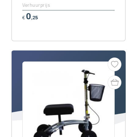
Verhuurprijs
0
€
,25