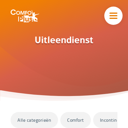
Hoofd
navigatie
ComfoPlus
-
Homepagina
Home
Uitleendienst
Catalogus
Uitleendienst
Categorieën
Alle categorieën
Comfort
Incontinentie