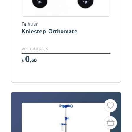
Te huur
Kniestep Orthomate
Verhuurprijs
0
€
,60