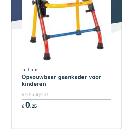
Te huur
Opvouwbaar gaankader voor
kinderen
Verhuurprijs
0
€
,25