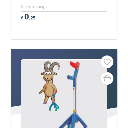
Verhuurprijs
0
€
,25