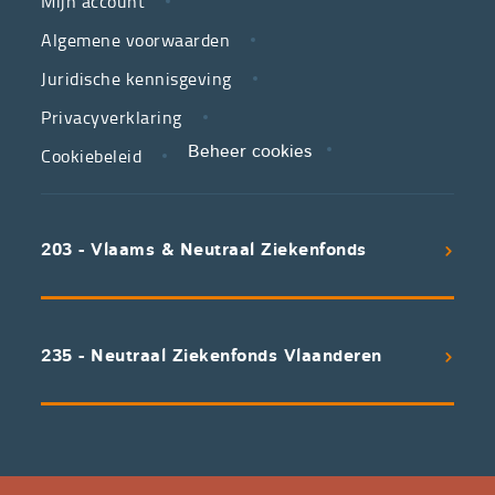
Mijn account
jouw
Algemene voorwaarden
partner
Juridische kennisgeving
in
zorg.
Privacyverklaring
Cookiebeleid
Beheer cookies
We
koppelen
scherpe
203 - Vlaams & Neutraal Ziekenfonds
voorwaarden
aan
een
uitstekend
235 - Neutraal Ziekenfonds Vlaanderen
servicepakket
waarvan
professioneel
advies