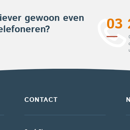
iever gewoon even
03 
elefoneren?
CONTACT