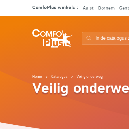
Hoofd
Aalst
Bornem
Gen
ComfoPlus winkels :
navigatie
ComfoPlus
Zoeken
-
Zoeken
Homepagina
Home
Catalogus
Veilig onderweg
Veilig onderw