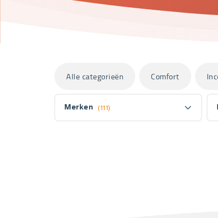
Categorieën
Alle categorieën
Comfort
Inc
Filter
Merken
(111)
Fitler
section
Producten