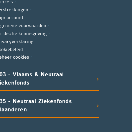
inkels
erstrekkingen
ijn account
lgemene voorwaarden
uridische kennisgeving
rivacyverklaring
ookiebeleid
eheer cookies
03 - Vlaams & Neutraal
iekenfonds
35 - Neutraal Ziekenfonds
laanderen