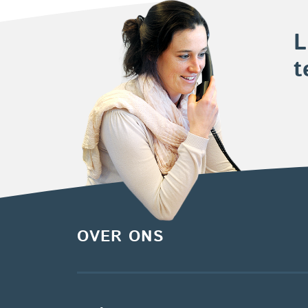
L
t
OVER ONS