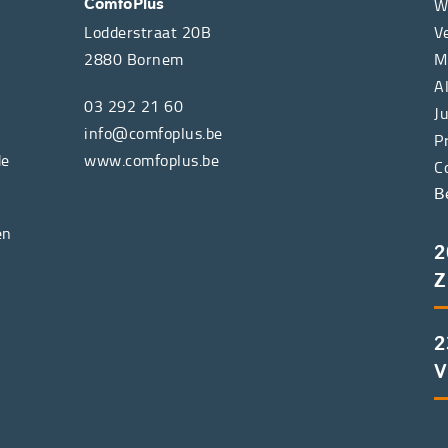
W
ComfoPlus
Lodderstraat 20B
V
2880
Bornem
M
A
03 292 21 60
J
info@comfoplus.be
P
de
www.comfoplus.be
C
B
en
2
Z
2
V