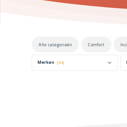
Categorieën
Alle categorieën
Comfort
Inc
Filter
Merken
(111)
Fitler
section
Producten