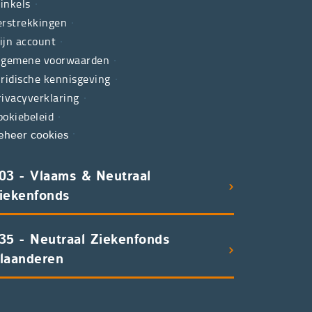
inkels
erstrekkingen
ijn account
lgemene voorwaarden
uridische kennisgeving
rivacyverklaring
ookiebeleid
eheer cookies
03 - Vlaams & Neutraal
iekenfonds
35 - Neutraal Ziekenfonds
laanderen