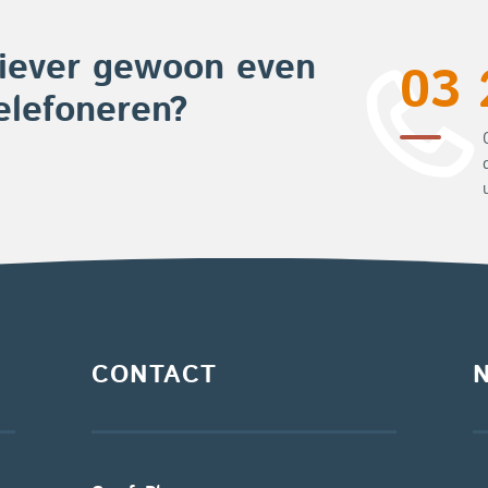
iever gewoon even
03 
elefoneren?
CONTACT