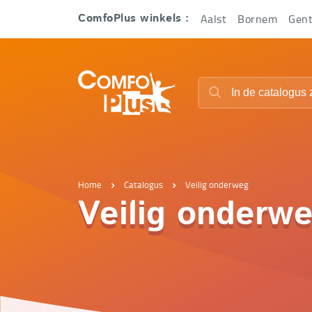
Hoofd
Aalst
Bornem
Gen
ComfoPlus winkels :
navigatie
ComfoPlus
Zoeken
-
Zoeken
Homepagina
Home
Catalogus
Veilig onderweg
Veilig onderw