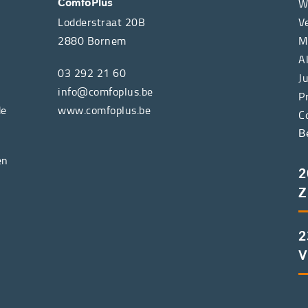
W
ComfoPlus
Lodderstraat 20B
V
2880
Bornem
M
A
03 292 21 60
J
info@comfoplus.be
P
de
www.comfoplus.be
C
B
en
2
Z
2
V