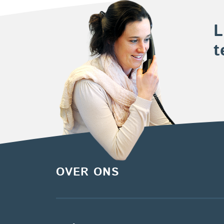
L
t
OVER ONS