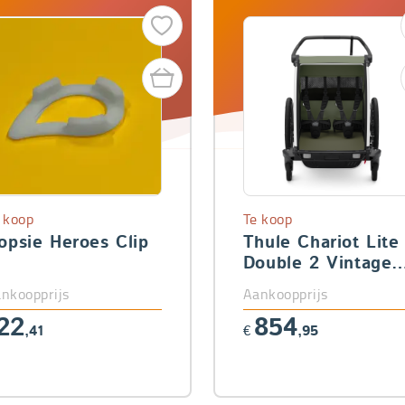
 koop
Te koop
opsie Heroes Clip
Thule Chariot Lite
Double 2 Vintage
Green
nkoopprijs
Aankoopprijs
22
854
,41
€
,95