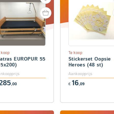
 koop
Te koop
atras EUROPUR 55
Stickerset Oopsie
85x200)
Heroes (48 st)
nkoopprijs
Aankoopprijs
285
16
,00
€
,09