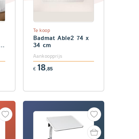
Te koop
Badmat Able2 74 x
4-
34 cm
Aankoopprijs
18
€
,85