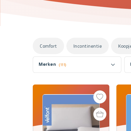
Categorieën
Comfort
Incontinentie
Koopj
Filter
Merken
(111)
Fitler
section
Producten