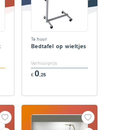
Te huur
t
Bedtafel op wieltjes
Verhuurprijs
0
€
,25