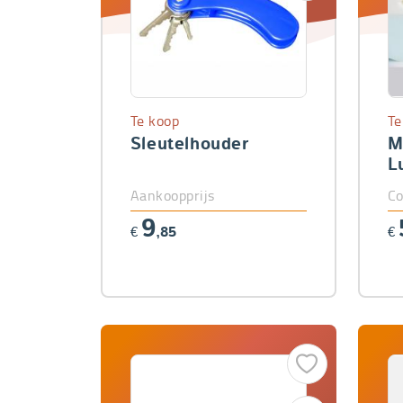
Te koop
Te
Sleutelhouder
M
L
Aankoopprijs
Co
9
€
,85
€