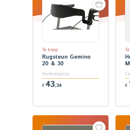
Te koop
Te
Rugsteun Gemino
H
20 & 30
M
Aankoopprijs
Co
43
€
,34
€