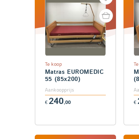
Te koop
Te
Matras EUROMEDIC
M
55 (85x200)
(
Aankoopprijs
Aa
240
€
,00
€