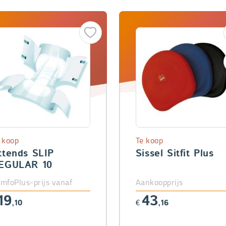
 koop
Te koop
ttends SLIP
Sissel Sitfit Plus
EGULAR 10
mfoPlus-prijs vanaf
Aankoopprijs
19
43
,10
€
,16