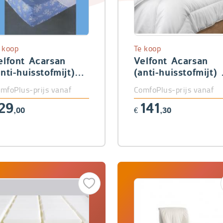
 koop
Te koop
elfont Acarsan
Velfont Acarsan
anti-huisstofmijt)
(anti-huisstofmijt) 
atrasbeschermer
seizoenendekbed
mfoPlus-prijs vanaf
ComfoPlus-prijs vanaf
29
141
,00
€
,30