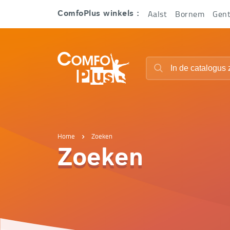
Hoofd
Aalst
Bornem
Gen
ComfoPlus winkels :
navigatie
ComfoPlus
Zoeken
-
Zoeken
Homepagina
Home
Zoeken
Zoeken