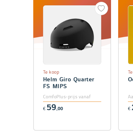
Te koop
Te
Helm Giro Quarter
O
FS MIPS
ComfoPlus-prijs vanaf
Aa
59
€
,00
€