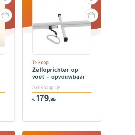
Te koop
Zelfoprichter op
voet - opvouwbaar
Aankoopprijs
179
€
,95