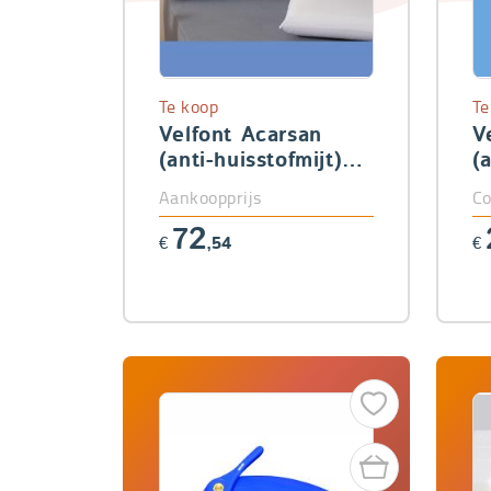
Te koop
Te
Velfont Acarsan
V
(anti-huisstofmijt)
(
hoofdkussen visco
m
Aankoopprijs
Co
72
€
,54
€