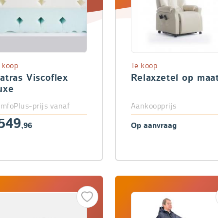
 koop
Te koop
atras Viscoflex
Relaxzetel op maa
uxe
mfoPlus-prijs vanaf
Aankoopprijs
549
,96
Op aanvraag