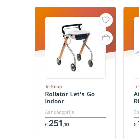
Te koop
Te
Rollator Let's Go
A
Indoor
R
Aankoopprijs
Co
251
€
,10
€