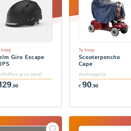
 koop
Te koop
elm Giro Escape
Scooterponcho
IPS
Cape
mfoPlus-prijs vanaf
Aankoopprijs
129
90
,00
€
,90