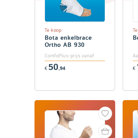
Te koop
Te
Bota enkelbrace
B
Ortho AB 930
ComfoPlus-prijs vanaf
Aa
50
€
,94
€