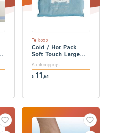
Te koop
Cold / Hot Pack
)
Soft Touch Large
(25 x 35 cm)
Aankoopprijs
11
€
,61