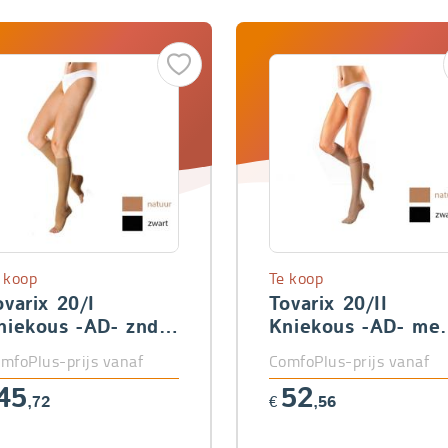
 koop
Te koop
ovarix 20/I
Tovarix 20/II
niekous -AD- znd
Kniekous -AD- met
een
teen
mfoPlus-prijs vanaf
ComfoPlus-prijs vanaf
45
52
,72
€
,56