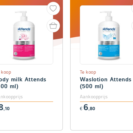
 koop
Te koop
ody milk Attends
Waslotion Attends
500 ml)
(500 ml)
nkoopprijs
Aankoopprijs
8
6
,10
€
,80