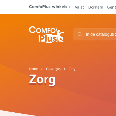
Hoofd
Aalst
Bornem
Gen
ComfoPlus winkels :
navigatie
ComfoPlus
Zoeken
-
Zoeken
Homepagina
Home
Catalogus
Zorg
Zorg