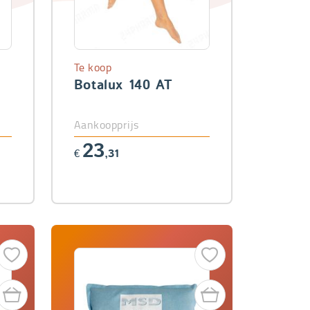
Te koop
Botalux 140 AT
Aankoopprijs
23
€
,31