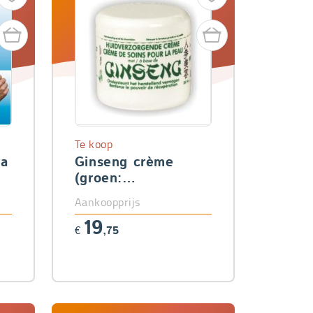
Te koop
ra
Ginseng crème
(groen:
huidverzorgend)
Aankoopprijs
19
€
,75