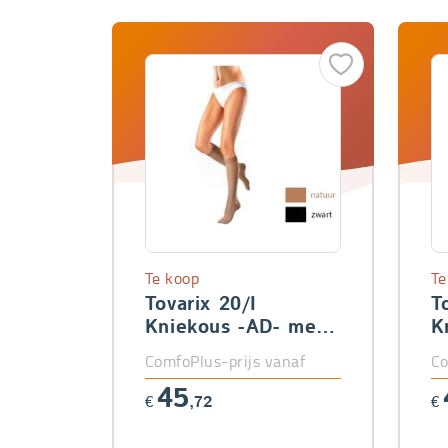
Te koop
Te
Tovarix 20/I
T
Kniekous -AD- met
K
teen
t
ComfoPlus-prijs vanaf
Co
45
€
,72
€