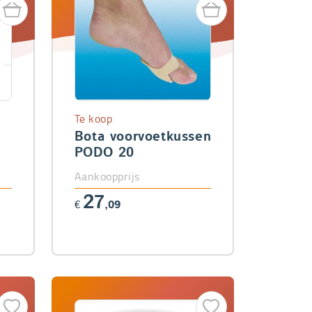
Te koop
Bota voorvoetkussen
3
PODO 20
Aankoopprijs
27
€
,09