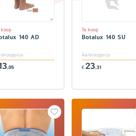
 koop
Te koop
otalux 140 AD
Botalux 140 SU
nkoopprijs
Aankoopprijs
13
23
,05
€
,31