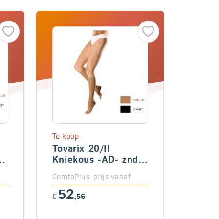
Te koop
Tovarix 20/II
Kniekous -AD- znd
teen
ComfoPlus-prijs vanaf
52
€
,56