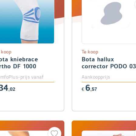
 koop
Te koop
ota kniebrace
Bota hallux
rtho DF 1000
corrector PODO 0
mfoPlus-prijs vanaf
Aankoopprijs
34
6
,02
€
,57