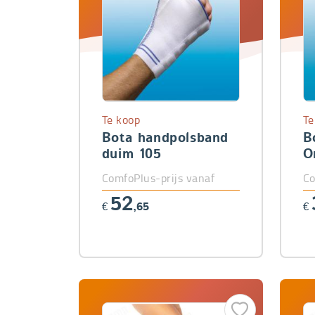
Te koop
Te
Bota handpolsband
B
duim 105
O
ComfoPlus-prijs vanaf
Co
52
€
,65
€