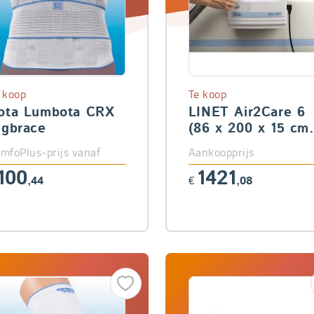
 koop
Te koop
ota Lumbota CRX
LINET Air2Care 6
ugbrace
(86 x 200 x 15 cm
Easy Smart
mfoPlus-prijs vanaf
Aankoopprijs
100
1421
,44
€
,08