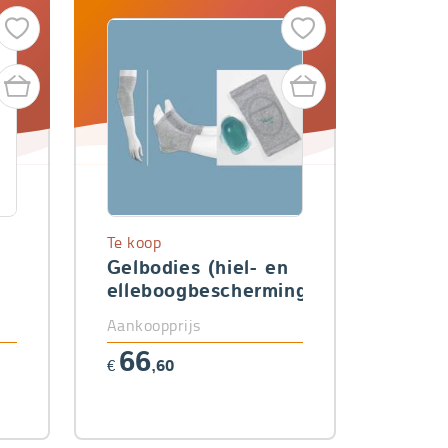
Te koop
Gelbodies (hiel- en
elleboogbescherming)
Aankoopprijs
66
€
,60