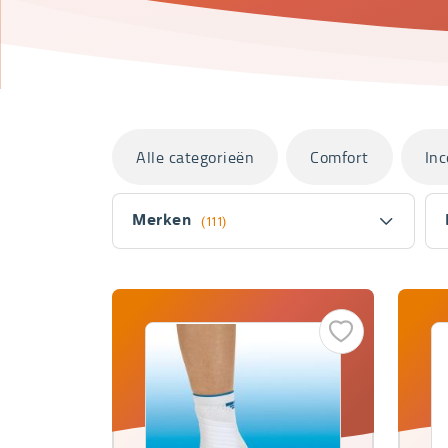
Categorieën
Alle categorieën
Comfort
Inc
Filter
Merken
(111)
Fitler
section
Producten