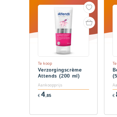
Te koop
Te
Verzorgingscrème
B
Attends (200 ml)
(
Aankoopprijs
Aa
4
€
,85
€