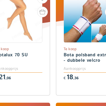
 koop
Te koop
otalux 70 SU
Bota polsband ext
- dubbele velcro
nkoopprijs
Aankoopprijs
21
18
,06
€
,36