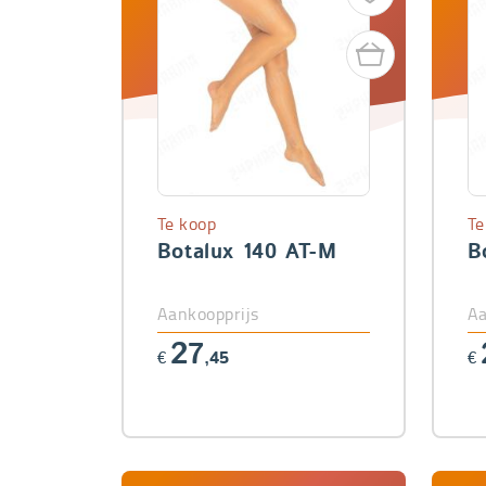
Te koop
Te
Botalux 140 AT-M
B
Aankoopprijs
Aa
27
€
,45
€