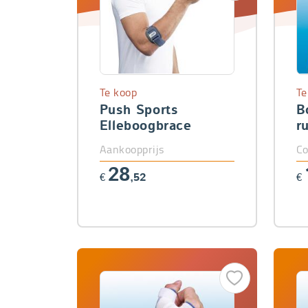
Te koop
Te
Push Sports
B
Elleboogbrace
r
Aankoopprijs
Co
28
€
,52
€