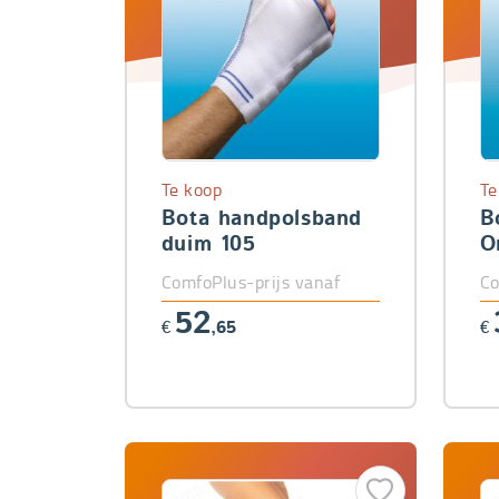
Te koop
Te
Bota handpolsband
B
duim 105
O
ComfoPlus-prijs vanaf
Co
52
€
,65
€