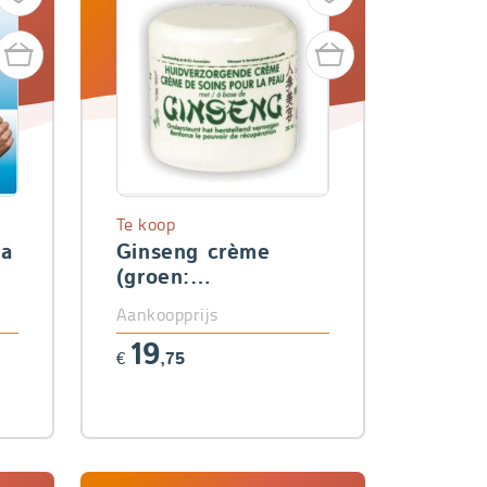
Te koop
ra
Ginseng crème
(groen:
huidverzorgend)
Aankoopprijs
19
€
,75