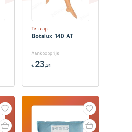
Te koop
Botalux 140 AT
Aankoopprijs
23
€
,31