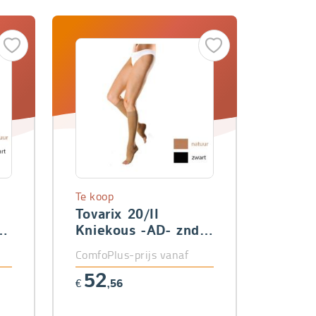
Te koop
Tovarix 20/II
Kniekous -AD- znd
teen
ComfoPlus-prijs vanaf
52
€
,56