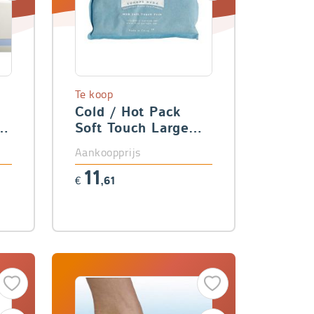
Te koop
Cold / Hot Pack
)
Soft Touch Large
(25 x 35 cm)
Aankoopprijs
11
€
,61