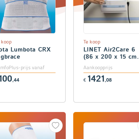
 koop
Te koop
ota Lumbota CRX
LINET Air2Care 6
ugbrace
(86 x 200 x 15 cm
Easy Smart
mfoPlus-prijs vanaf
Aankoopprijs
100
1421
,44
€
,08