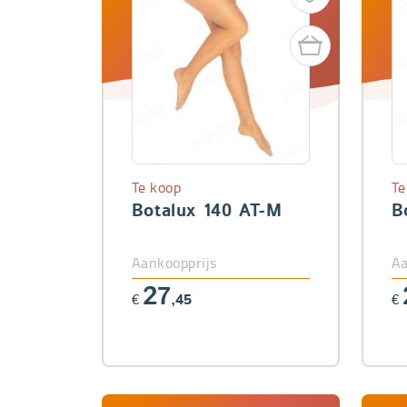
Te koop
Te
Botalux 140 AT-M
B
Aankoopprijs
Aa
27
€
,45
€