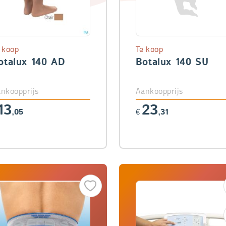
 koop
Te koop
otalux 140 AD
Botalux 140 SU
nkoopprijs
Aankoopprijs
13
23
,05
€
,31