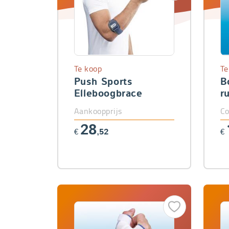
Te koop
Te
Push Sports
B
Elleboogbrace
r
Aankoopprijs
Co
28
€
,52
€