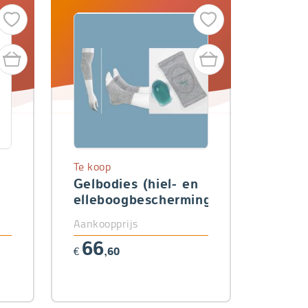
Te koop
Gelbodies (hiel- en
elleboogbescherming)
Aankoopprijs
66
€
,60