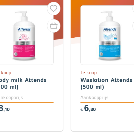
 koop
Te koop
ody milk Attends
Waslotion Attends
500 ml)
(500 ml)
nkoopprijs
Aankoopprijs
8
6
,10
€
,80