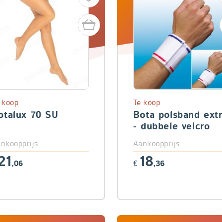
 koop
Te koop
otalux 70 SU
Bota polsband ext
- dubbele velcro
nkoopprijs
Aankoopprijs
21
18
,06
€
,36