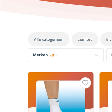
Categorieën
Alle categorieën
Comfort
Inc
Filter
Merken
(111)
Fitler
section
Producten