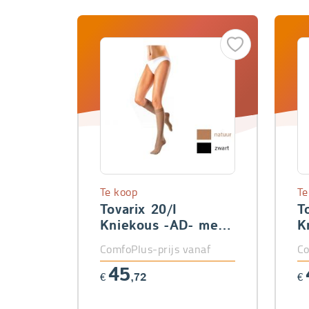
Te koop
Te
Tovarix 20/I
T
Kniekous -AD- met
K
teen
t
ComfoPlus-prijs vanaf
Co
45
€
,72
€