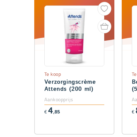
Te koop
Te
Verzorgingscrème
B
Attends (200 ml)
(
Aankoopprijs
Aa
4
€
,85
€