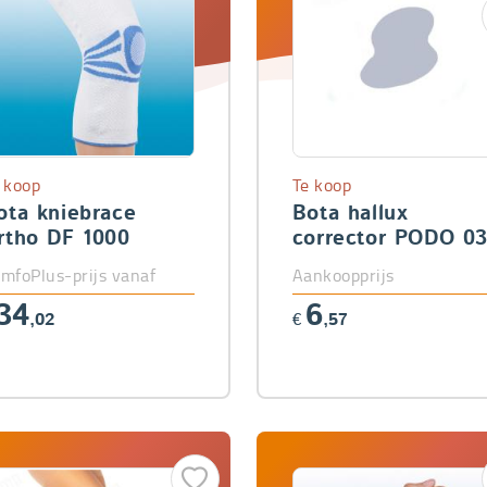
 koop
Te koop
ota kniebrace
Bota hallux
rtho DF 1000
corrector PODO 0
mfoPlus-prijs vanaf
Aankoopprijs
34
6
,02
€
,57