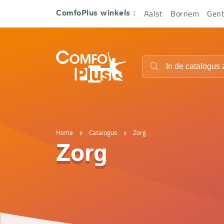
Hoofd
Aalst
Bornem
Gen
ComfoPlus winkels :
navigatie
ComfoPlus
Zoeken
-
Zoeken
Homepagina
Home
Catalogus
Zorg
Zorg