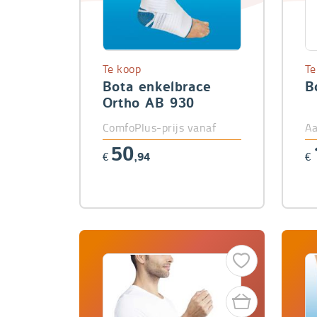
Te koop
Te
Bota enkelbrace
B
Ortho AB 930
ComfoPlus-prijs vanaf
Aa
50
€
,94
€