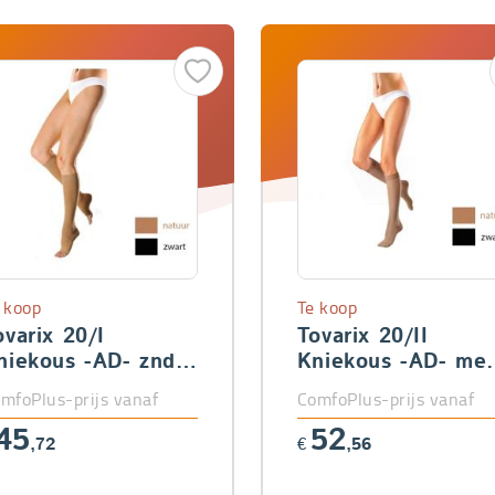
 koop
Te koop
ovarix 20/I
Tovarix 20/II
niekous -AD- znd
Kniekous -AD- met
een
teen
mfoPlus-prijs vanaf
ComfoPlus-prijs vanaf
45
52
,72
€
,56