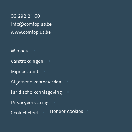
ComfoPlus,
de
03 292 21 60
hulpmiddelenwinkel
info@comfoplus.be
van
www.comfoplus.be
de
NUTTIGE
Vlaamse
Winkels
LINKS
neutrale
Verstrekkingen
ziekenfondsen,
is
Mijn account
jouw
Algemene voorwaarden
partner
Juridische kennisgeving
in
zorg.
Privacyverklaring
Cookiebeleid
Beheer cookies
We
koppelen
scherpe