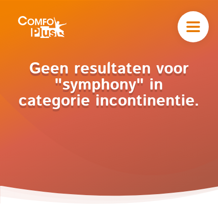
Hoofd
navigatie
ComfoPlus
-
Homepagina
Home
Geen resultaten voor
Catalogus
"symphony" in
Incontinentie
categorie incontinentie.