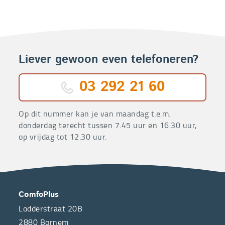
Liever gewoon even telefoneren?
03 292 21 60
Op dit nummer kan je van maandag t.e.m.
donderdag terecht tussen 7.45 uur en 16.30 uur,
op vrijdag tot 12.30 uur.
OVER
CONTACT
ComfoPlus
ONS
Lodderstraat 20B
2880
Bornem