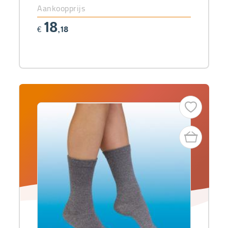
Aankoopprijs
18
€
,18