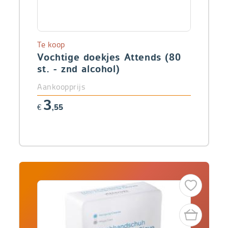
Te koop
Vochtige doekjes Attends (80
st. - znd alcohol)
Aankoopprijs
3
€
,55