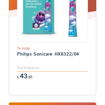
Te koop
Philips Sonicare HX6322/04
Aankoopprijs
43
€
,51