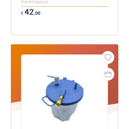
Aankoopprijs
42
€
,00