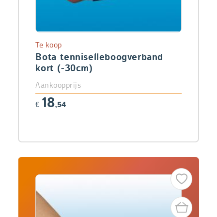
Te koop
Bota tenniselleboogverband
kort (-30cm)
Aankoopprijs
18
€
,54