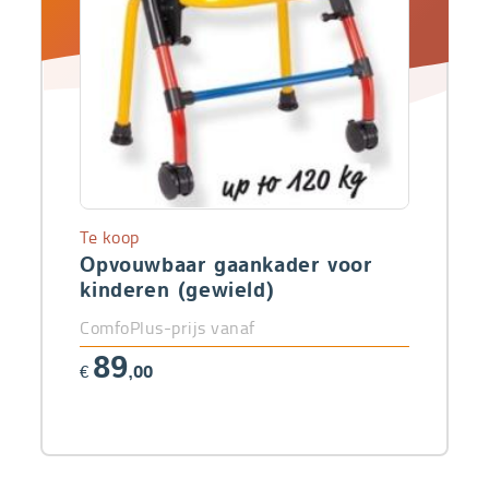
Te koop
Opvouwbaar gaankader voor
kinderen (gewield)
ComfoPlus-prijs vanaf
89
€
,00