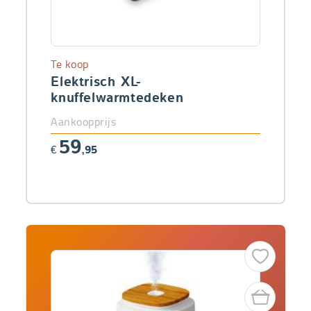
Te koop
Elektrisch XL-
knuffelwarmtedeken
Aankoopprijs
59
€
,95