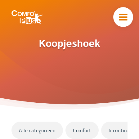
Hoofd
navigatie
ComfoPlus
-
Homepagina
Home
Koopjeshoek
Catalogus
Koopjeshoek
Categorieën
Alle categorieën
Comfort
Incontinentie