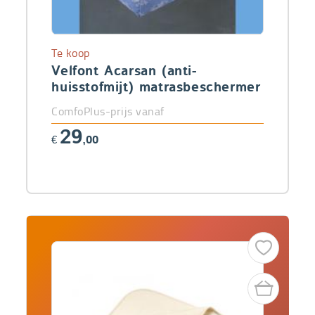
Te koop
Velfont Acarsan (anti-
huisstofmijt) matrasbeschermer
ComfoPlus-prijs vanaf
29
€
,00