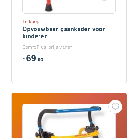
Te koop
Opvouwbaar gaankader voor
kinderen
ComfoPlus-prijs vanaf
69
€
,00