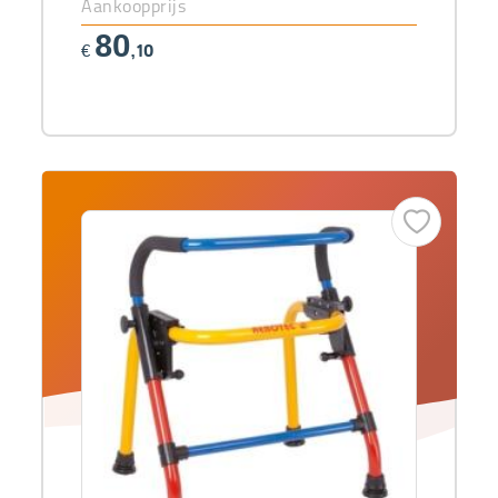
Aankoopprijs
80
€
,10