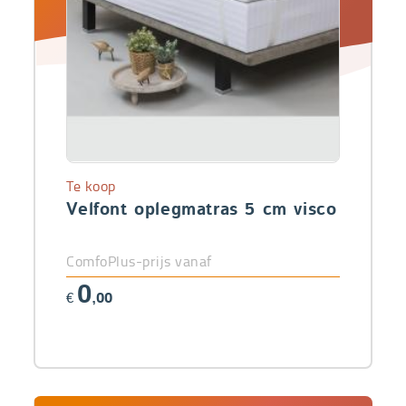
Te koop
Velfont oplegmatras 5 cm visco
ComfoPlus-prijs vanaf
0
€
,00