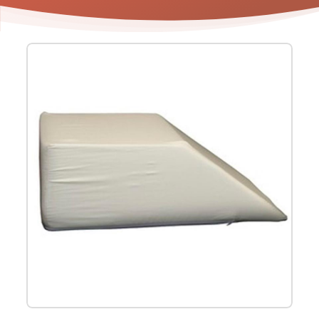
Product
informatie
-
Beenwig
20
cm
Jobri