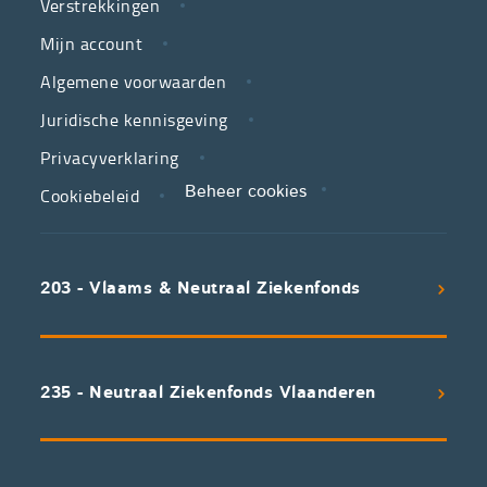
Verstrekkingen
ziekenfondsen,
is
Mijn account
jouw
Algemene voorwaarden
partner
Juridische kennisgeving
in
zorg.
Privacyverklaring
Cookiebeleid
Beheer cookies
We
koppelen
scherpe
203 - Vlaams & Neutraal Ziekenfonds
voorwaarden
aan
een
uitstekend
235 - Neutraal Ziekenfonds Vlaanderen
servicepakket
waarvan
professioneel