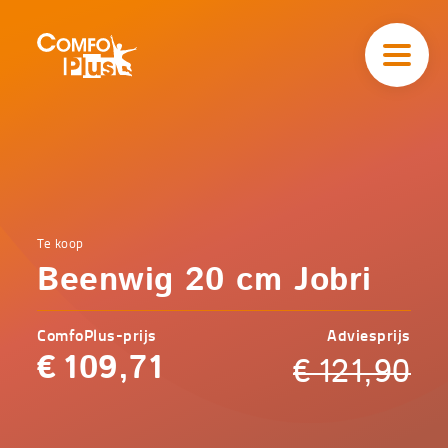
Hoofd
navigatie
ComfoPlus
-
Homepagina
Home
Te koop
Comfoplus
Catalogus
Beenwig 20 cm Jobri
-
Koopjeshoek
Beenwig
20 cm
ComfoPlus-prijs
Adviesprijs
Jobri
€
109,71
€
121,90