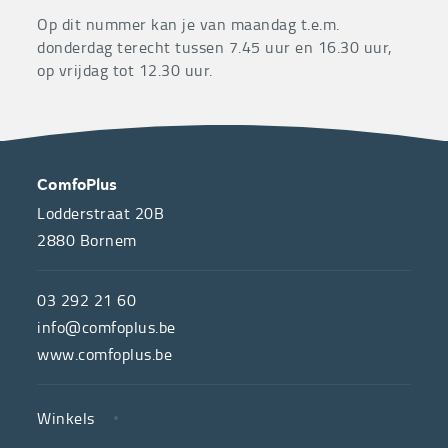
Op dit nummer kan je van maandag t.e.m.
donderdag terecht tussen 7.45 uur en 16.30 uur,
op vrijdag tot 12.30 uur.
OVER
CONTACT
ComfoPlus
ONS
Lodderstraat 20B
2880
Bornem
ComfoPlus,
de
03 292 21 60
hulpmiddelenwinkel
info@comfoplus.be
van
www.comfoplus.be
de
NUTTIGE
Vlaamse
Winkels
LINKS
neutrale