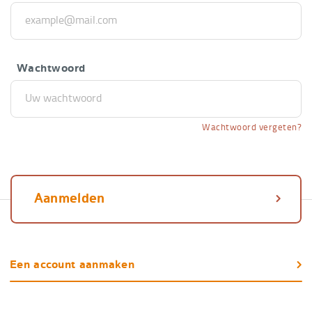
Wachtwoord
Wachtwoord vergeten?
Aanmelden
Nog
Een account aanmaken
geen
account