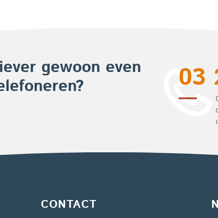
?
iever gewoon even
03 
elefoneren?
CONTACT