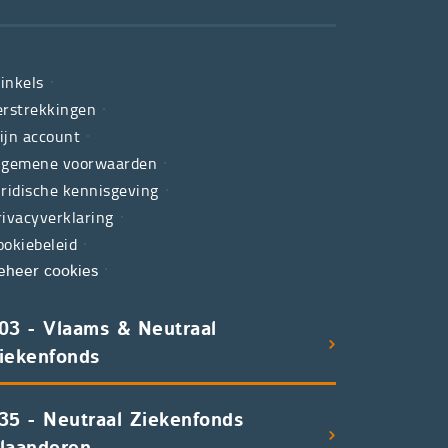
inkels
erstrekkingen
ijn account
lgemene voorwaarden
uridische kennisgeving
rivacyverklaring
ookiebeleid
eheer cookies
03 - Vlaams & Neutraal
iekenfonds
35 - Neutraal Ziekenfonds