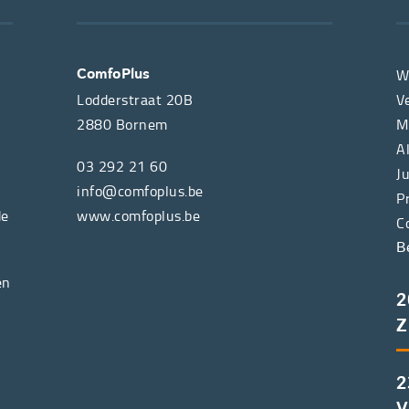
W
ComfoPlus
Lodderstraat 20B
V
2880
Bornem
M
A
03 292 21 60
J
info@comfoplus.be
P
de
www.comfoplus.be
C
B
en
2
Z
2