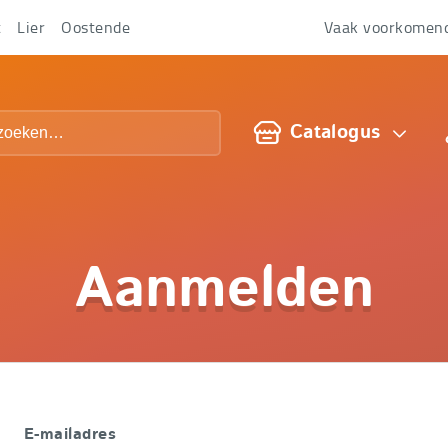
t
Lier
Oostende
Vaak voorkomen
Over
ons
Catalogus
Aanmelden
E-mailadres