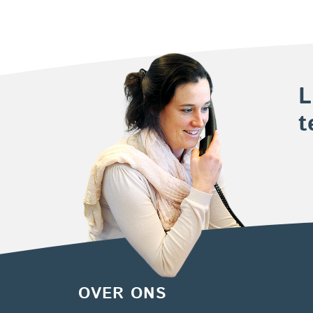
L
t
OVER ONS