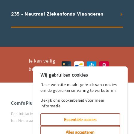
een
uitstekend
235 - Neutraal Ziekenfonds Vlaanderen
servicepakket
waarvan
professioneel
advies
en
het
Je kan veilig
leveren
betalen met
Wij gebruiken cookies
aan
huis
Deze website maakt gebruik van cookies
om de gebruikerservaring te verbeteren.
de
stevige
Bekijk ons
cookiebeleid
voor meer
ComfoPlus
- 2026 - Alle rechten voorbehouden.
informatie.
pijlers
Een initiatief van het Vlaams & Neutraal Ziekenfonds en van
zijn.
Essentiële cookies
het Neutraal Ziekenfonds Vlaanderen
Je
Alles accepteren