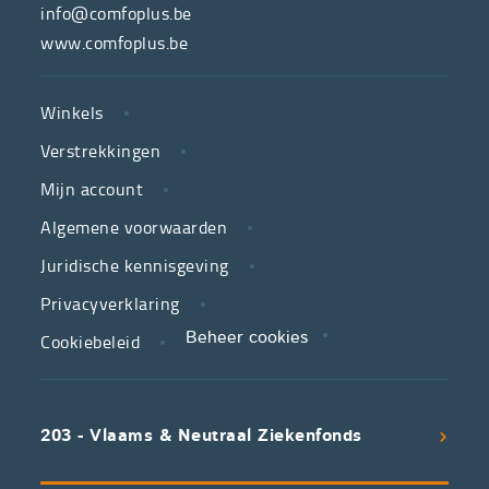
hulpmiddelenwinkel
info@comfoplus.be
van
www.comfoplus.be
de
NUTTIGE
Vlaamse
Winkels
LINKS
neutrale
Verstrekkingen
ziekenfondsen,
is
Mijn account
jouw
Algemene voorwaarden
partner
Juridische kennisgeving
in
zorg.
Privacyverklaring
Cookiebeleid
Beheer cookies
We
koppelen
scherpe
203 - Vlaams & Neutraal Ziekenfonds
voorwaarden
aan