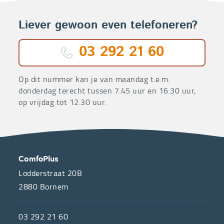
Liever gewoon even telefoneren?
03 292 21 60
Op dit nummer kan je van maandag t.e.m.
donderdag terecht tussen 7.45 uur en 16.30 uur,
op vrijdag tot 12.30 uur.
OVER
CONTACT
ComfoPlus
ONS
Lodderstraat 20B
2880
Bornem
ComfoPlus,
de
03 292 21 60