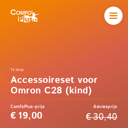
Hoofd
navigatie
ComfoPlus
-
Homepagina
Home
Te koop
Comfoplus
Catalogus
Accessoireset voor
-
Koopjeshoek
Accessoireset
Omron C28 (kind)
voor Omron
C28 (kind)
ComfoPlus-prijs
Adviesprijs
€
19,00
€
30,40