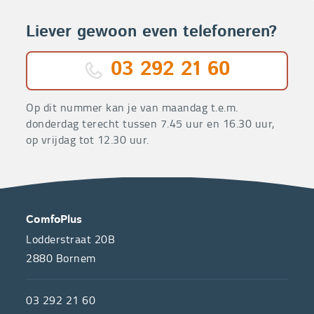
Liever gewoon even telefoneren?
03 292 21 60
Op dit nummer kan je van maandag t.e.m.
donderdag terecht tussen 7.45 uur en 16.30 uur,
op vrijdag tot 12.30 uur.
OVER
CONTACT
ComfoPlus
ONS
Lodderstraat 20B
2880
Bornem
ComfoPlus,
de
03 292 21 60