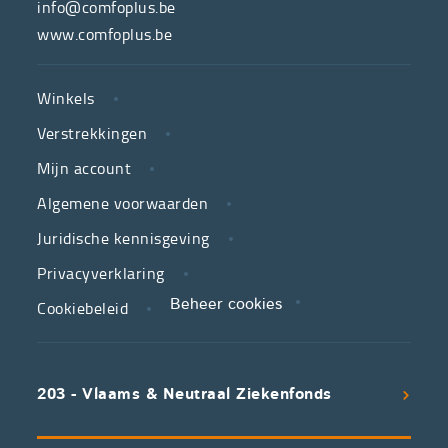
hulpmiddelenwinkel
info@comfoplus.be
van
www.comfoplus.be
de
NUTTIGE
Vlaamse
Winkels
LINKS
neutrale
Verstrekkingen
ziekenfondsen,
is
Mijn account
jouw
Algemene voorwaarden
partner
Juridische kennisgeving
in
zorg.
Privacyverklaring
Cookiebeleid
Beheer cookies
We
koppelen
scherpe
203 - Vlaams & Neutraal Ziekenfonds
voorwaarden
aan