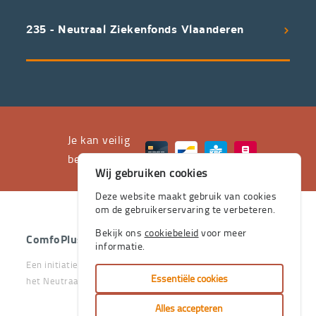
een
uitstekend
235 - Neutraal Ziekenfonds Vlaanderen
servicepakket
waarvan
professioneel
advies
en
het
Je kan veilig
leveren
betalen met
Wij gebruiken cookies
aan
huis
Deze website maakt gebruik van cookies
om de gebruikerservaring te verbeteren.
de
stevige
Bekijk ons
cookiebeleid
voor meer
ComfoPlus
- 2026 - Alle rechten voorbehouden.
informatie.
pijlers
Een initiatief van het Vlaams & Neutraal Ziekenfonds en van
zijn.
Essentiële cookies
het Neutraal Ziekenfonds Vlaanderen
Je
Alles accepteren