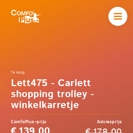
Hoofd
navigatie
ComfoPlus
-
Homepagina
Home
Te koop
Comfoplus
Catalogus
Lett475 - Carlett
-
Koopjeshoek
Lett475 -
shopping trolley -
Carlett
shopping
winkelkarretje
trolley -
winkelkarretje
ComfoPlus-prijs
Adviesprijs
€
139,00
€
178,00