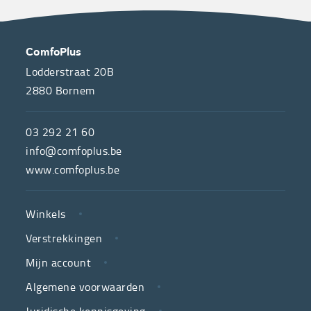
OVER
CONTACT
ComfoPlus
ONS
Lodderstraat 20B
2880
Bornem
ComfoPlus,
de
03 292 21 60
hulpmiddelenwinkel
info@comfoplus.be
van
www.comfoplus.be
de
NUTTIGE
Vlaamse
Winkels
LINKS
neutrale
Verstrekkingen
ziekenfondsen,
is
Mijn account
jouw
Algemene voorwaarden
partner
Juridische kennisgeving