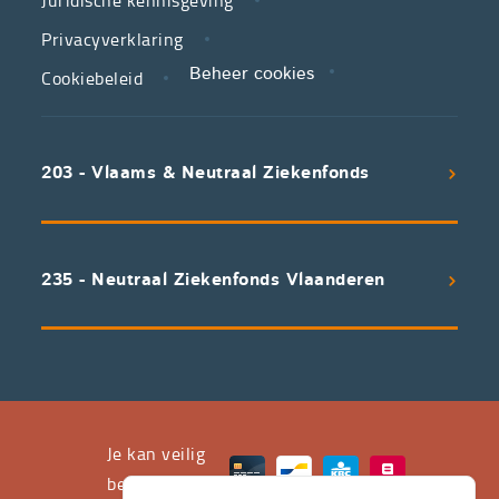
in
zorg.
Privacyverklaring
Cookiebeleid
Beheer cookies
We
koppelen
scherpe
203 - Vlaams & Neutraal Ziekenfonds
voorwaarden
aan
een
uitstekend
235 - Neutraal Ziekenfonds Vlaanderen
servicepakket
waarvan
professioneel
advies
en
het
Je kan veilig
leveren
betalen met