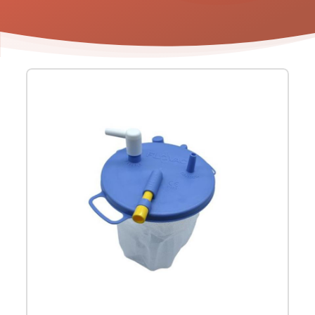
Product
informatie
-
Flovac
wegwerpzak
voor
aspirator
SP20/40