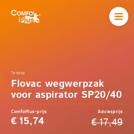
Hoofd
navigatie
ComfoPlus
-
Homepagina
Home
Te koop
Comfoplus
Catalogus
Flovac wegwerpzak
-
Zorg
Flovac
voor aspirator SP20/40
wegwerpzak
voor
aspirator
ComfoPlus-prijs
Adviesprijs
SP20/40
€
15,74
€
17,49