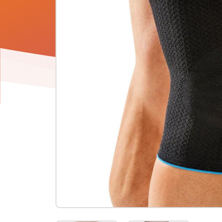
Product
informatie
-
Bota
kniestuk