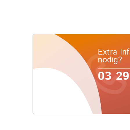
Extra in
nodig?
03 29