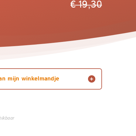
€
19,30
an mijn winkelmandje
hikbaar