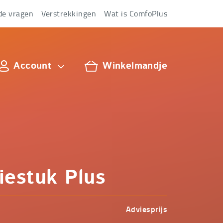
de vragen
Verstrekkingen
Wat is ComfoPlus
Account
Winkelmandje
lus
iestuk Plus
Adviesprijs