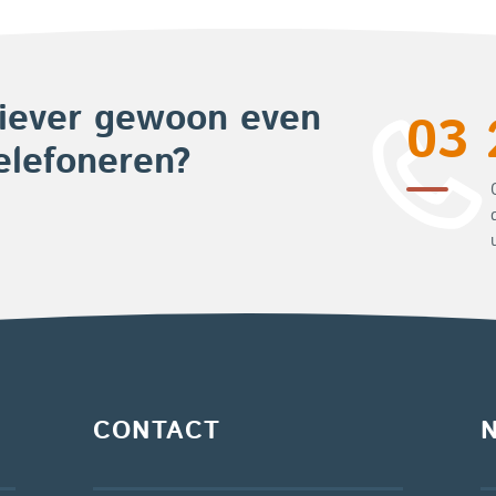
iever gewoon even
03 
elefoneren?
CONTACT