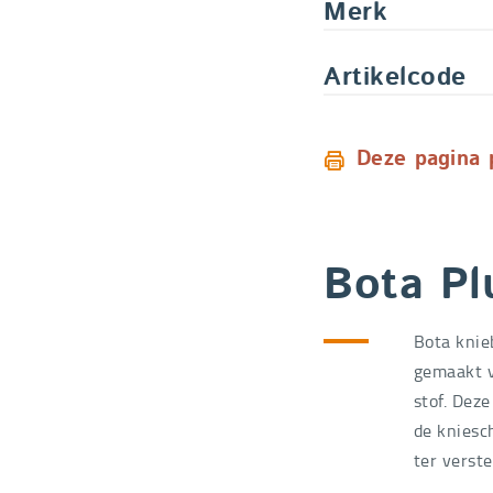
Merk
Artikelcode
Deze pagina 
Bota Pl
Bota knie
gemaakt v
stof. Dez
de kniesch
ter verste