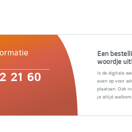
Een bestell
formatie
woordje uit
Is de digitale w
2 21 60
even op voor adv
plaatsen. Ook i
je altijd welkom