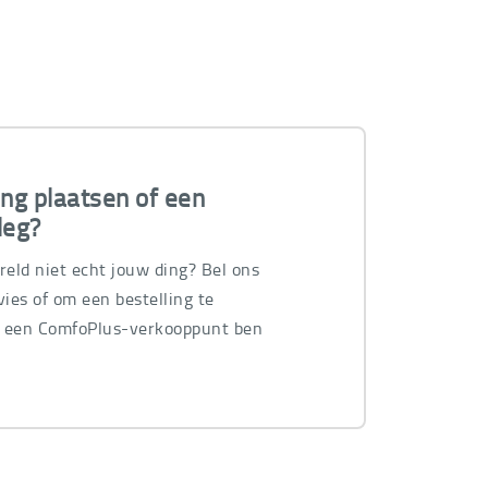
ing plaatsen of een
leg?
ereld niet echt jouw ding? Bel ons
ies of om een bestelling te
n een ComfoPlus-verkooppunt ben
.