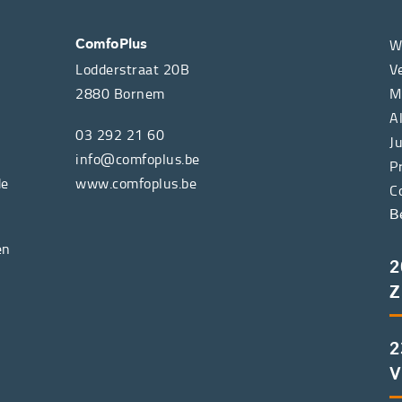
W
ComfoPlus
Lodderstraat 20B
V
2880
Bornem
M
A
03 292 21 60
J
info@comfoplus.be
P
de
www.comfoplus.be
C
B
en
2
Z
2
V