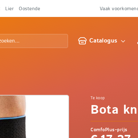
t
Lier
Oostende
Vaak voorkomen
Over
ons
Catalogus
Te koop
Comfop
Bota kn
-
ComfoPlus-prijs