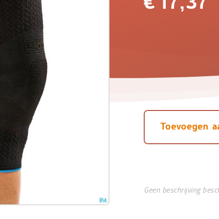
€
17,37
Toevoegen a
Geen beschrijving besc