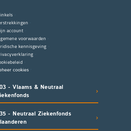
inkels
erstrekkingen
ijn account
lgemene voorwaarden
uridische kennisgeving
rivacyverklaring
ookiebeleid
eheer cookies
03 - Vlaams & Neutraal
iekenfonds
35 - Neutraal Ziekenfonds
laanderen