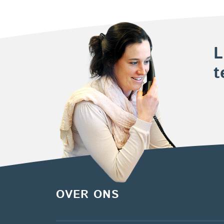
L
t
OVER ONS