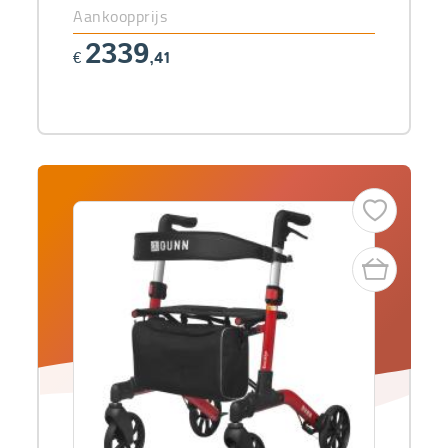
Aankoopprijs
2339
€
,41