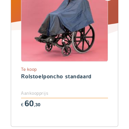
Te koop
Rolstoelponcho standaard
Aankoopprijs
60
€
,30