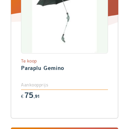
Te koop
Paraplu Gemino
Aankoopprijs
75
€
,91