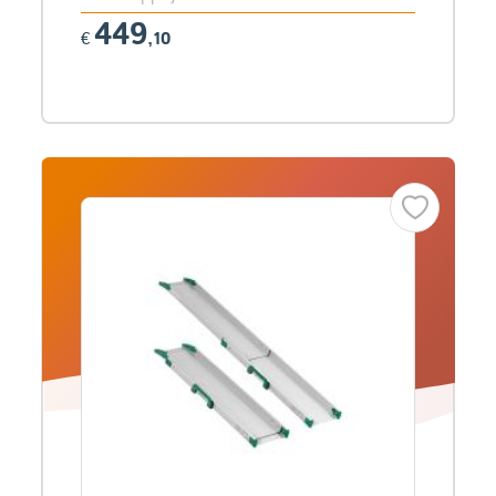
449
€
,10