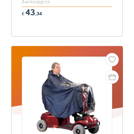
Aankoopprijs
43
€
,34