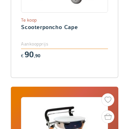
Te koop
Scooterponcho Cape
Aankoopprijs
90
€
,90