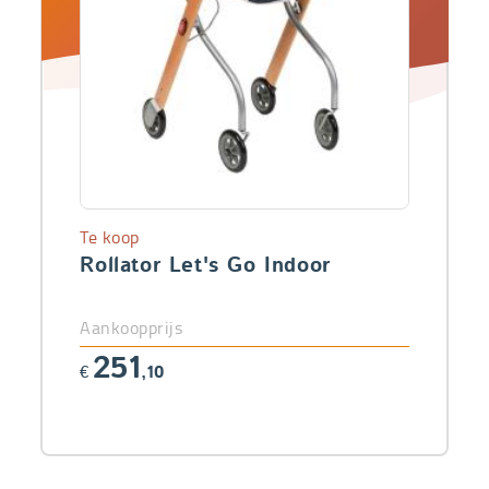
Te koop
Rollator Let's Go Indoor
Aankoopprijs
251
€
,10