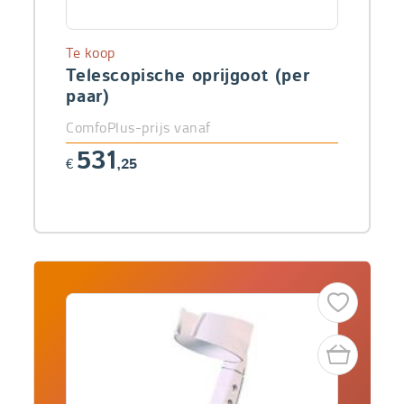
Te koop
Telescopische oprijgoot (per
paar)
ComfoPlus-prijs vanaf
531
€
,25