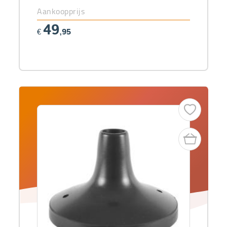
Aankoopprijs
49
€
,95