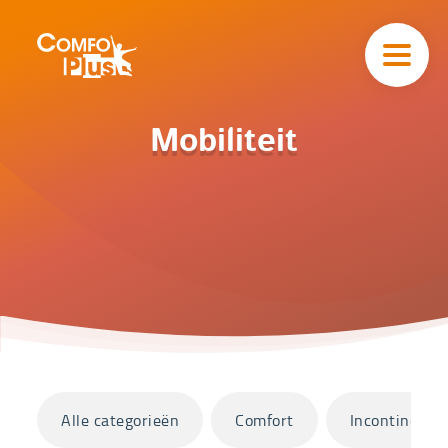
Hoofd
navigatie
ComfoPlus
-
Homepagina
Home
Mobiliteit
Catalogus
Mobiliteit
Categorieën
Alle categorieën
Comfort
Incontinentie