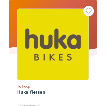
Te koop
Huka fietsen
Aankoopprijs