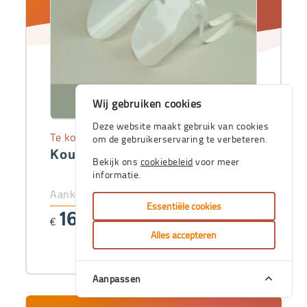
Wij gebruiken cookies
Deze website maakt gebruik van cookies
Te koop
om de gebruikerservaring te verbeteren.
Kousenaantrekker voor panty's
Bekijk ons
cookiebeleid
voor meer
informatie.
Aankoopprijs
Essentiële cookies
16
€
,56
Alles accepteren
Aanpassen