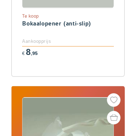
Te koop
Bokaalopener (anti-slip)
Aankoopprijs
8
€
,95