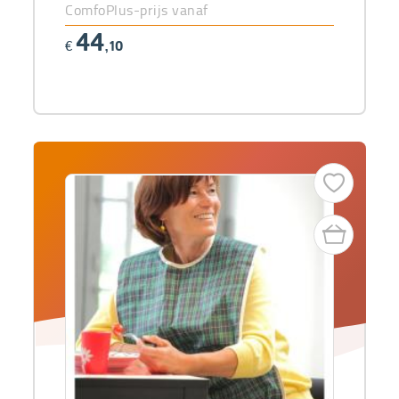
ComfoPlus-prijs vanaf
44
€
,10