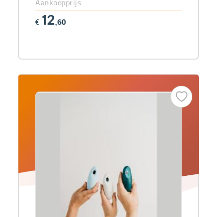
Aankoopprijs
12
€
,60