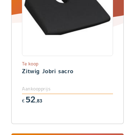
Te koop
Zitwig Jobri sacro
Aankoopprijs
52
€
,83