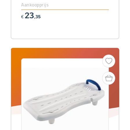
Aankoopprijs
23
€
,35