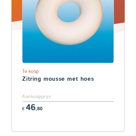
Te koop
Zitring mousse met hoes
Aankoopprijs
46
€
,80