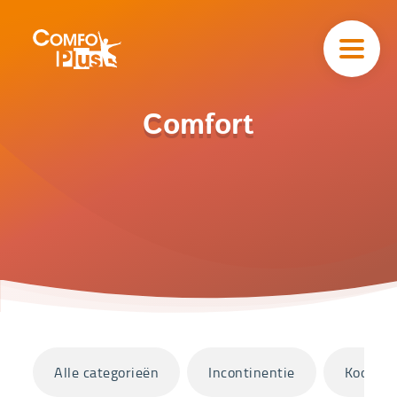
Hoofd
navigatie
ComfoPlus
-
Homepagina
Home
Comfort
Catalogus
Comfort
Categorieën
Alle categorieën
Incontinentie
Koopjes