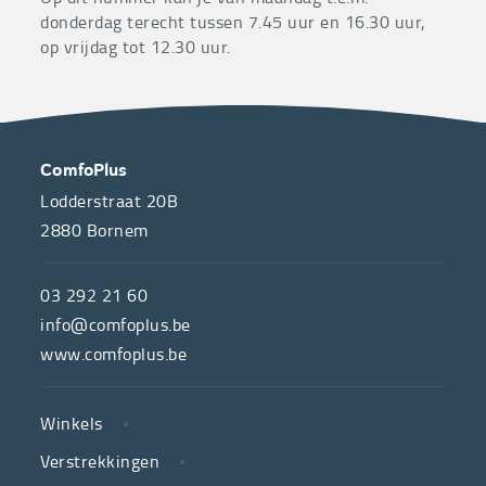
donderdag terecht tussen 7.45 uur en 16.30 uur,
op vrijdag tot 12.30 uur.
OVER
CONTACT
ComfoPlus
ONS
Lodderstraat 20B
2880
Bornem
ComfoPlus,
de
03 292 21 60
hulpmiddelenwinkel
info@comfoplus.be
van
www.comfoplus.be
de
NUTTIGE
Vlaamse
Winkels
LINKS
neutrale
Verstrekkingen
ziekenfondsen,