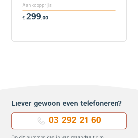
Aankoopprijs
299
€
,00
Liever gewoon even telefoneren?
03 292 21 60
Op dit nummer kan je van maandag t.e.m.