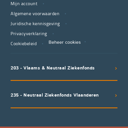
is
Mijn account
jouw
Algemene voorwaarden
partner
Juridische kennisgeving
in
zorg.
Privacyverklaring
Cookiebeleid
Beheer cookies
We
koppelen
scherpe
203 - Vlaams & Neutraal Ziekenfonds
voorwaarden
aan
een
uitstekend
235 - Neutraal Ziekenfonds Vlaanderen
servicepakket
waarvan
professioneel
advies