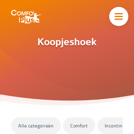
Hoofd
navigatie
ComfoPlus
-
Homepagina
Home
Koopjeshoek
Catalogus
Koopjeshoek
Categorieën
Alle categorieën
Comfort
Incontinentie