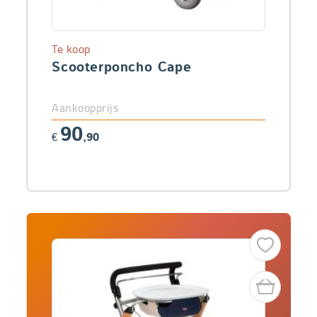
Te koop
Scooterponcho Cape
Aankoopprijs
90
€
,90