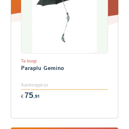
Te koop
Paraplu Gemino
Aankoopprijs
75
€
,91