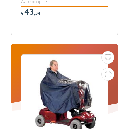
Aankoopprijs
43
€
,34