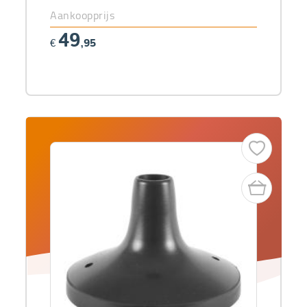
Aankoopprijs
49
€
,95