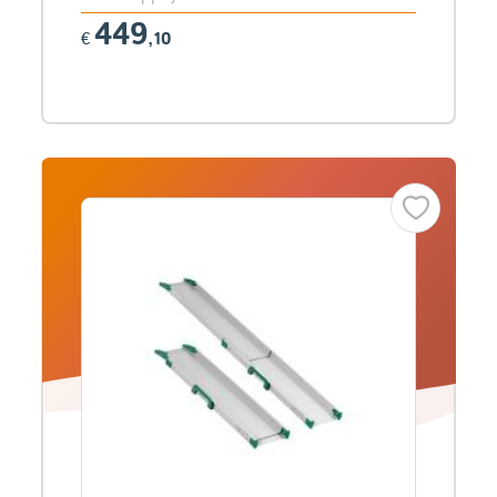
449
€
,10