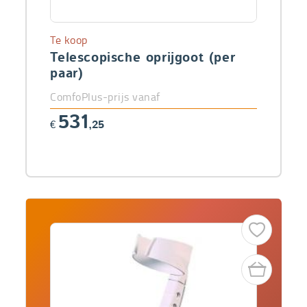
Te koop
Telescopische oprijgoot (per
paar)
ComfoPlus-prijs vanaf
531
€
,25