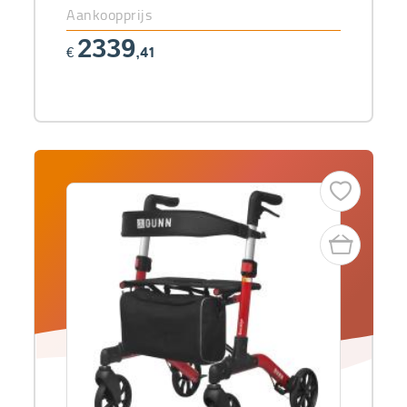
Aankoopprijs
2339
€
,41