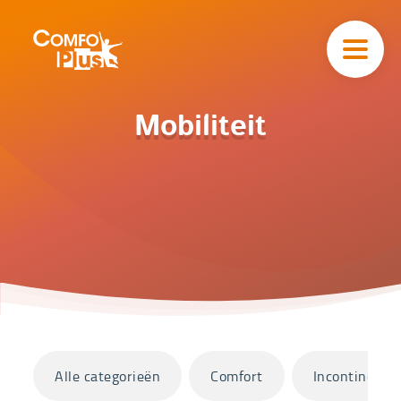
Hoofd
navigatie
ComfoPlus
-
Homepagina
Home
Mobiliteit
Catalogus
Mobiliteit
Categorieën
Alle categorieën
Comfort
Incontinentie