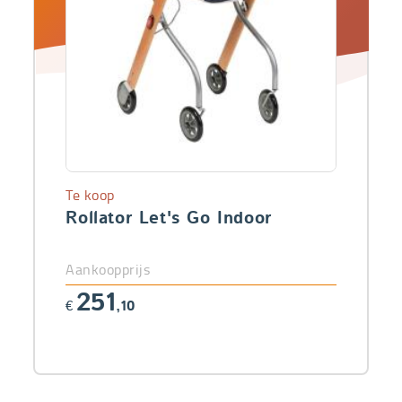
Te koop
Rollator Let's Go Indoor
Aankoopprijs
251
€
,10