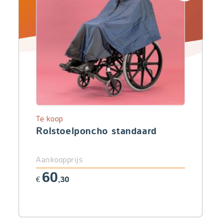
Te koop
Rolstoelponcho standaard
Aankoopprijs
60
€
,30