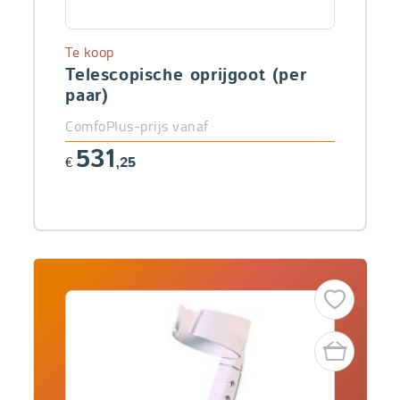
Te koop
Telescopische oprijgoot (per
paar)
ComfoPlus-prijs vanaf
531
€
,25