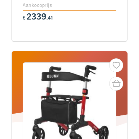
Aankoopprijs
2339
€
,41