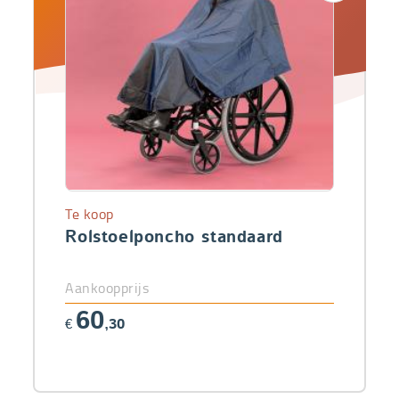
Te koop
Rolstoelponcho standaard
Aankoopprijs
60
€
,30