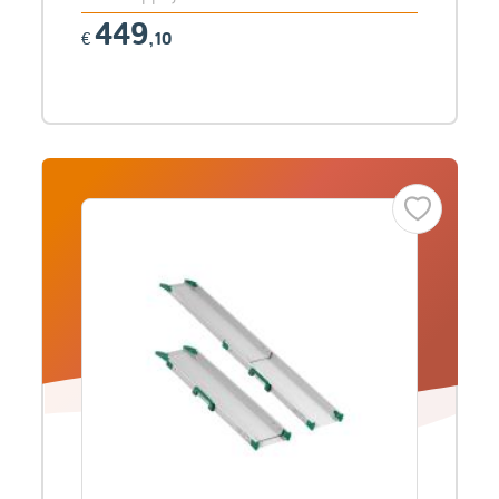
449
€
,10