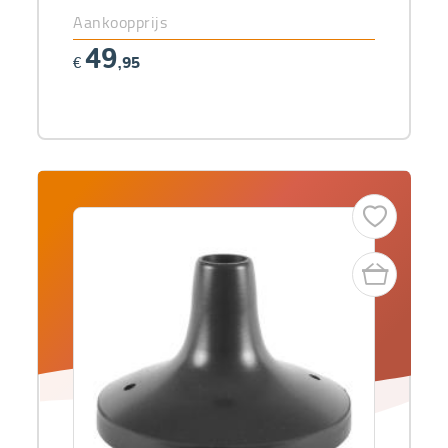
Aankoopprijs
49
€
,95