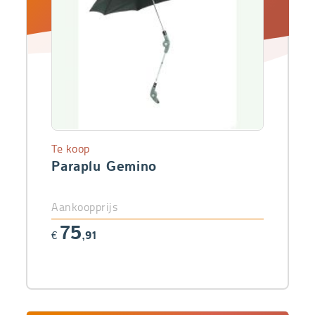
Te koop
Paraplu Gemino
Aankoopprijs
75
€
,91