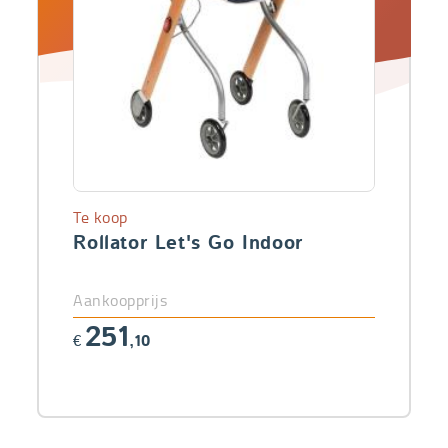
Te koop
Rollator Let's Go Indoor
Aankoopprijs
251
€
,10