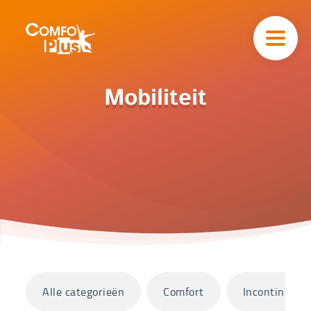
Hoofd
navigatie
ComfoPlus
-
Homepagina
Home
Mobiliteit
Catalogus
Mobiliteit
Categorieën
Alle categorieën
Comfort
Incontinentie