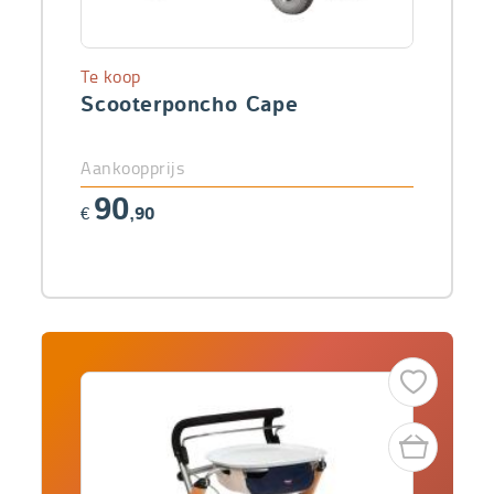
Te koop
Scooterponcho Cape
Aankoopprijs
90
€
,90