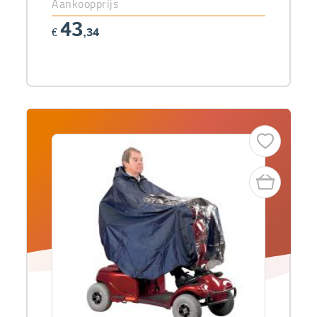
Aankoopprijs
43
€
,34