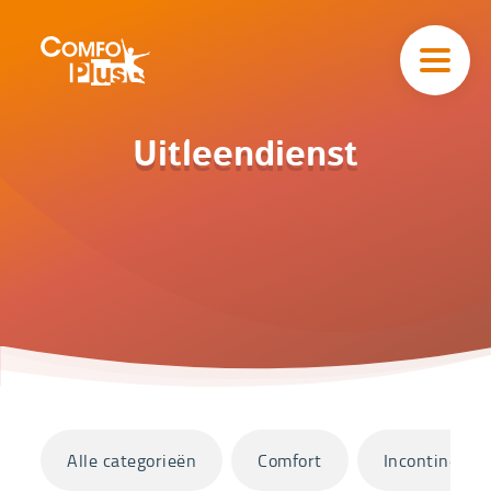
Hoofd
navigatie
ComfoPlus
-
Homepagina
Home
Uitleendienst
Catalogus
Uitleendienst
Categorieën
Alle categorieën
Comfort
Incontinentie