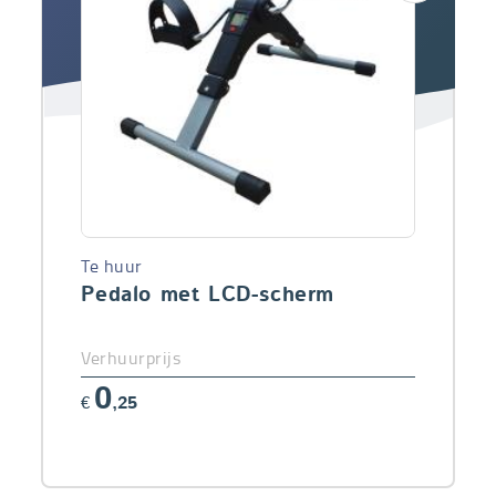
Te huur
Pedalo met LCD-scherm
Verhuurprijs
0
€
,25