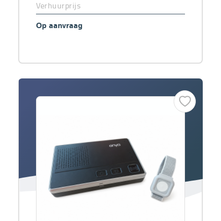
Verhuurprijs
Op aanvraag