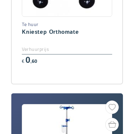
Te huur
Kniestep Orthomate
Verhuurprijs
0
€
,60