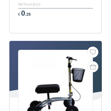
Verhuurprijs
0
€
,25