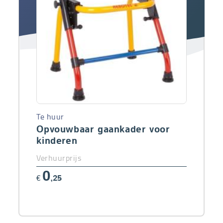
Te huur
Opvouwbaar gaankader voor
kinderen
Verhuurprijs
0
€
,25