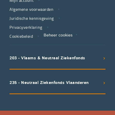
Mijn account
jouw
Algemene voorwaarden
partner
Juridische kennisgeving
in
zorg.
Privacyverklaring
Cookiebeleid
Beheer cookies
We
koppelen
scherpe
203 - Vlaams & Neutraal Ziekenfonds
voorwaarden
aan
een
uitstekend
235 - Neutraal Ziekenfonds Vlaanderen
servicepakket
waarvan
professioneel
advies