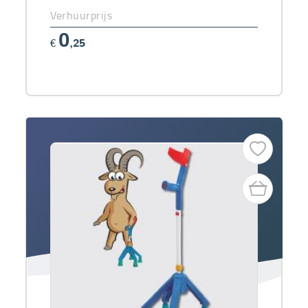
Verhuurprijs
0
€
,25