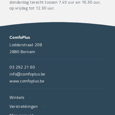
donderdag terecht tussen 7.45 uur en 16.30 uur,
op vrijdag tot 12.30 uur.
OVER
CONTACT
ComfoPlus
ONS
Lodderstraat 20B
2880
Bornem
ComfoPlus,
de
03 292 21 60
hulpmiddelenwinkel
info@comfoplus.be
van
www.comfoplus.be
de
NUTTIGE
Vlaamse
Winkels
LINKS
neutrale
Verstrekkingen
ziekenfondsen,
is