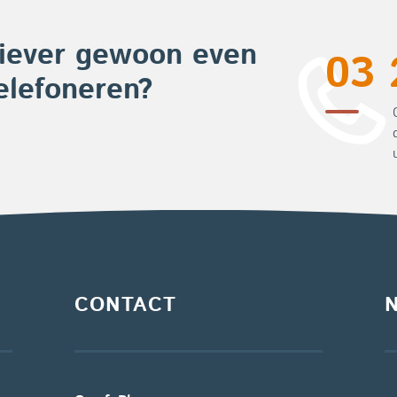
iever gewoon even
03 
elefoneren?
CONTACT