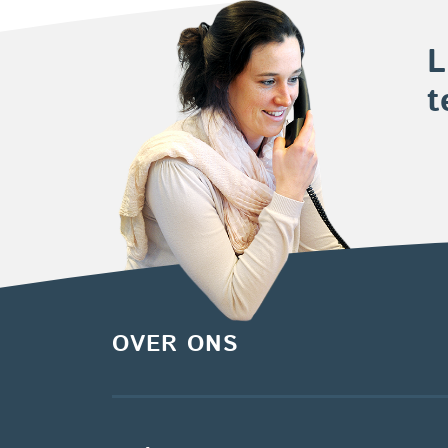
L
t
OVER ONS