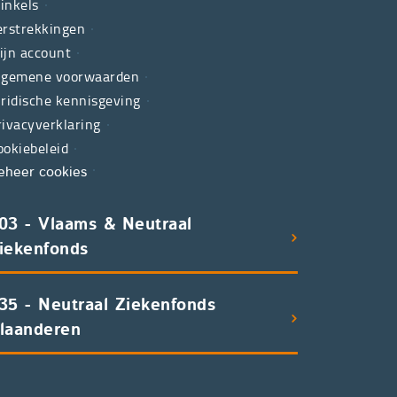
inkels
erstrekkingen
ijn account
lgemene voorwaarden
uridische kennisgeving
rivacyverklaring
ookiebeleid
eheer cookies
03 - Vlaams & Neutraal
iekenfonds
35 - Neutraal Ziekenfonds
laanderen