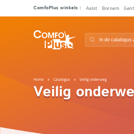
Hoofd
Aalst
Bornem
Gen
ComfoPlus winkels :
navigatie
ComfoPlus
Zoeken
-
Zoeken
Homepagina
Home
Catalogus
Veilig onderweg
Veilig onderw