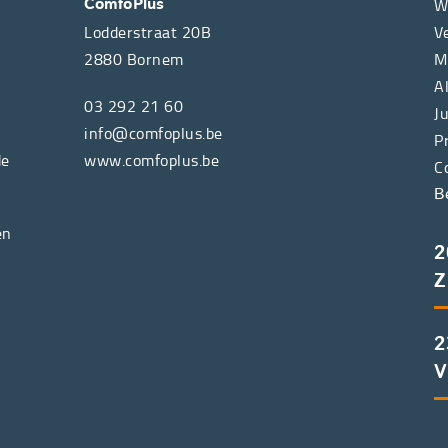
W
ComfoPlus
Lodderstraat 20B
V
2880
Bornem
M
A
03 292 21 60
J
info@comfoplus.be
P
de
www.comfoplus.be
C
B
en
2
Z
2
V