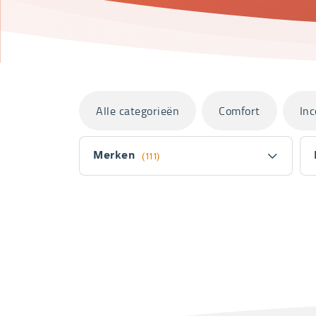
Categorieën
Alle categorieën
Comfort
Inc
Filter
Merken
(111)
Fitler
section
Producten