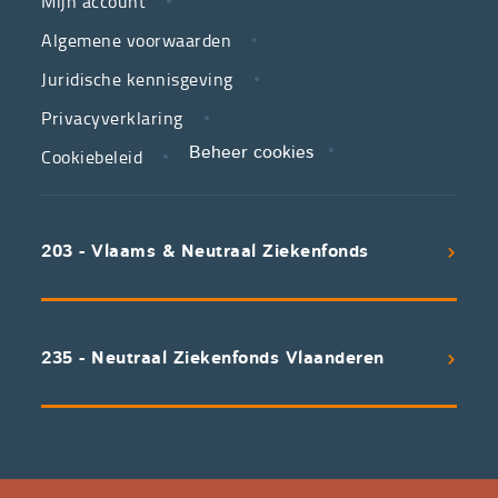
Mijn account
jouw
Algemene voorwaarden
partner
Juridische kennisgeving
in
zorg.
Privacyverklaring
Cookiebeleid
Beheer cookies
We
koppelen
scherpe
203 - Vlaams & Neutraal Ziekenfonds
voorwaarden
aan
een
uitstekend
235 - Neutraal Ziekenfonds Vlaanderen
servicepakket
waarvan
professioneel
advies