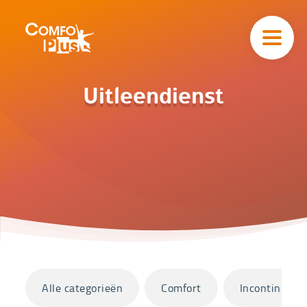
Hoofd
navigatie
ComfoPlus
-
Homepagina
Home
Uitleendienst
Catalogus
Uitleendienst
Categorieën
Alle categorieën
Comfort
Incontinentie