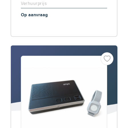
Verhuurprijs
Op aanvraag