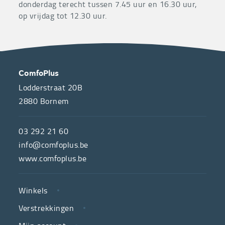
donderdag terecht tussen 7.45 uur en 16.30 uur,
op vrijdag tot 12.30 uur.
OVER
CONTACT
ComfoPlus
ONS
Lodderstraat 20B
2880
Bornem
ComfoPlus,
de
03 292 21 60
hulpmiddelenwinkel
info@comfoplus.be
van
www.comfoplus.be
de
NUTTIGE
Vlaamse
Winkels
LINKS
neutrale
Verstrekkingen
ziekenfondsen,
is