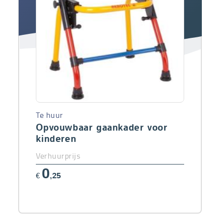
Te huur
Opvouwbaar gaankader voor
kinderen
Verhuurprijs
0
€
,25