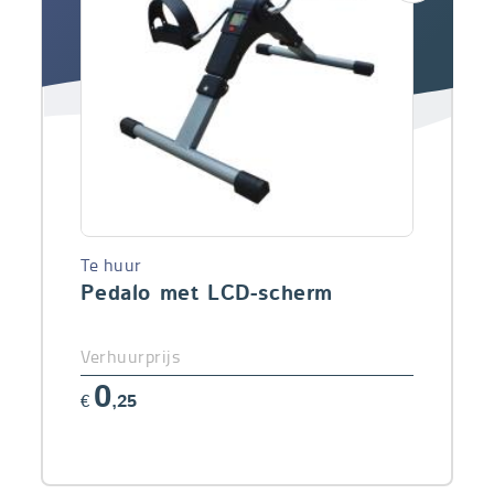
Te huur
Pedalo met LCD-scherm
Verhuurprijs
0
€
,25