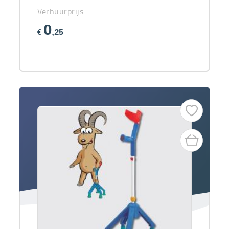
Verhuurprijs
0
€
,25