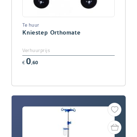
Te huur
Kniestep Orthomate
Verhuurprijs
0
€
,60