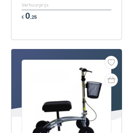
Verhuurprijs
0
€
,25