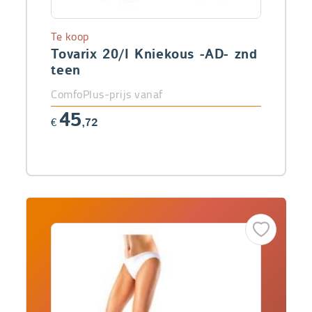
Te koop
Tovarix 20/I Kniekous -AD- znd
teen
ComfoPlus-prijs vanaf
45
€
,72