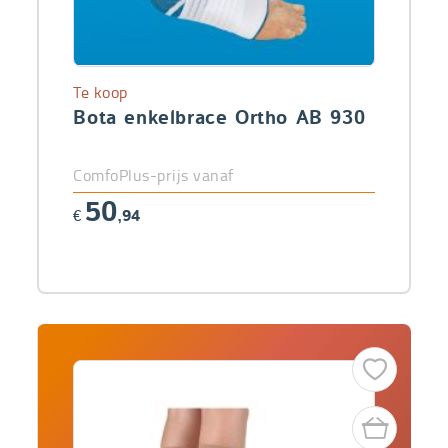
Te koop
Bota enkelbrace Ortho AB 930
ComfoPlus-prijs vanaf
50
€
,94