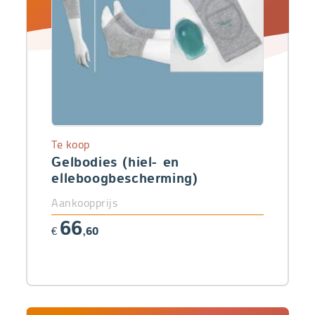
Te koop
Gelbodies (hiel- en
elleboogbescherming)
Aankoopprijs
66
€
,60