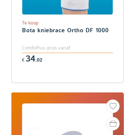
Te koop
Bota kniebrace Ortho DF 1000
ComfoPlus-prijs vanaf
34
€
,02