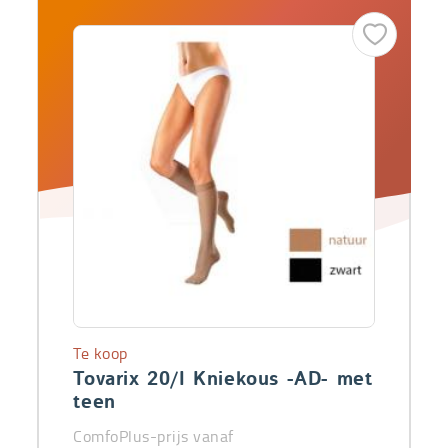
Te koop
Tovarix 20/I Kniekous -AD- met
teen
ComfoPlus-prijs vanaf