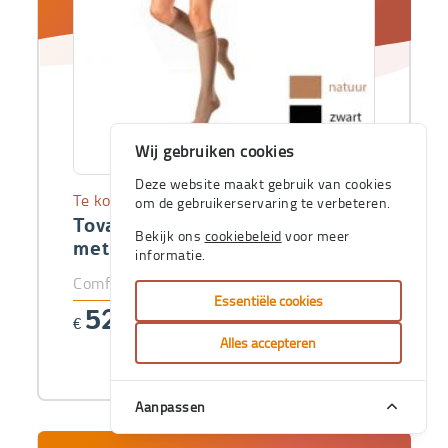
Wij gebruiken cookies
Deze website maakt gebruik van cookies
Te koop
om de gebruikerservaring te verbeteren.
Tovarix 20/II Kniekous -AD-
Bekijk ons
cookiebeleid
voor meer
met teen
informatie.
ComfoPlus-prijs vanaf
Essentiële cookies
52
€
,56
Alles accepteren
Aanpassen