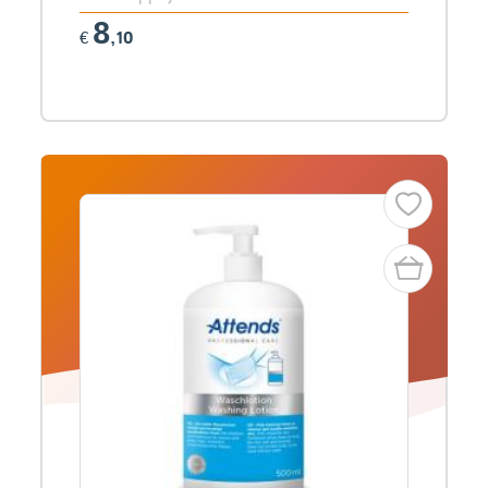
8
€
,10