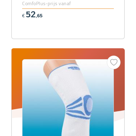
ComfoPlus-prijs vanaf
52
€
,65