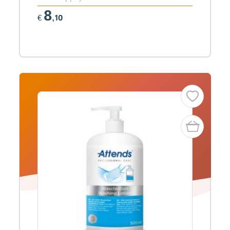
8
€
,10