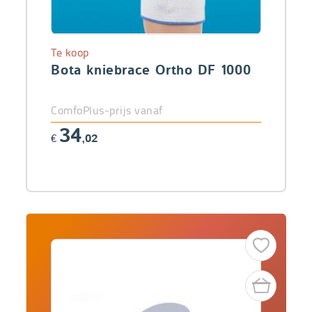
Te koop
Bota kniebrace Ortho DF 1000
ComfoPlus-prijs vanaf
34
€
,02