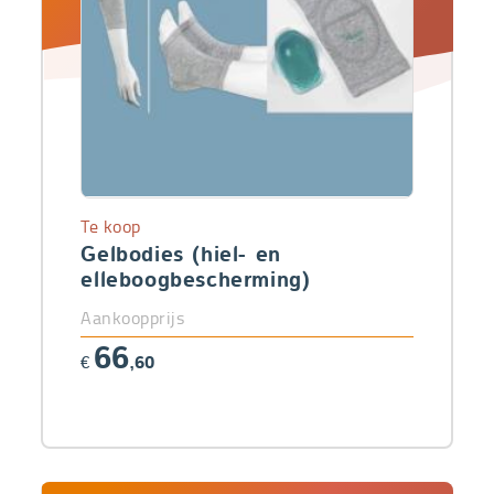
Te koop
Gelbodies (hiel- en
elleboogbescherming)
Aankoopprijs
66
€
,60