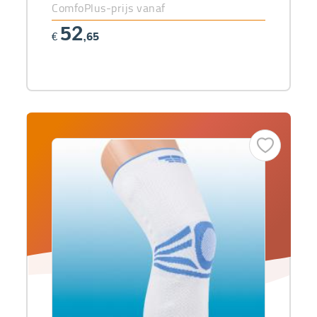
ComfoPlus-prijs vanaf
52
€
,65