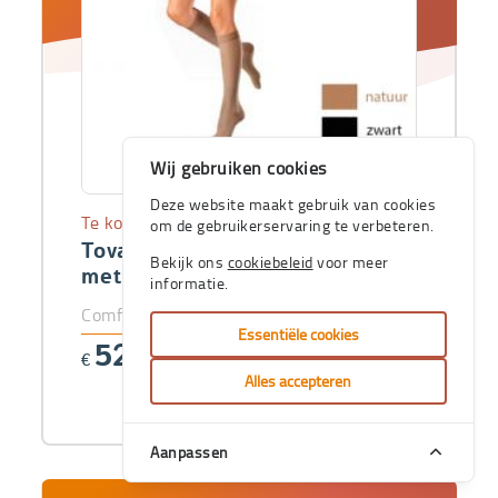
Wij gebruiken cookies
Deze website maakt gebruik van cookies
Te koop
om de gebruikerservaring te verbeteren.
Tovarix 20/II Kniekous -AD-
Bekijk ons
cookiebeleid
voor meer
met teen
informatie.
ComfoPlus-prijs vanaf
Essentiële cookies
52
€
,56
Alles accepteren
Aanpassen