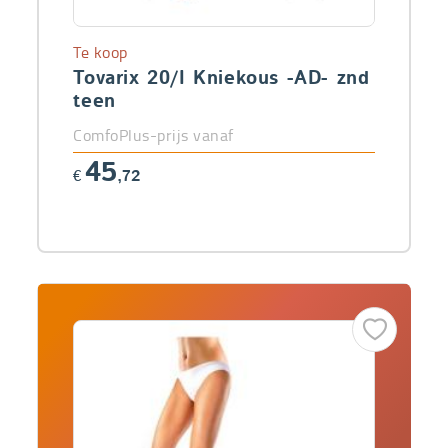
Te koop
Tovarix 20/I Kniekous -AD- znd
teen
ComfoPlus-prijs vanaf
45
€
,72