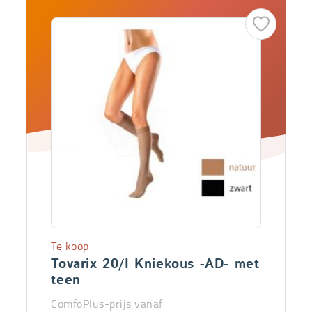
Te koop
Tovarix 20/I Kniekous -AD- met
teen
ComfoPlus-prijs vanaf