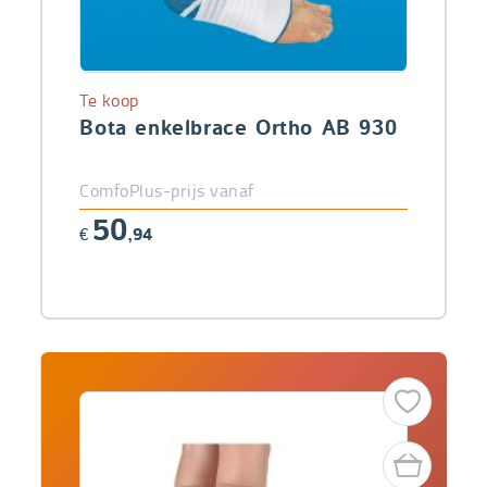
Te koop
Bota enkelbrace Ortho AB 930
ComfoPlus-prijs vanaf
50
€
,94