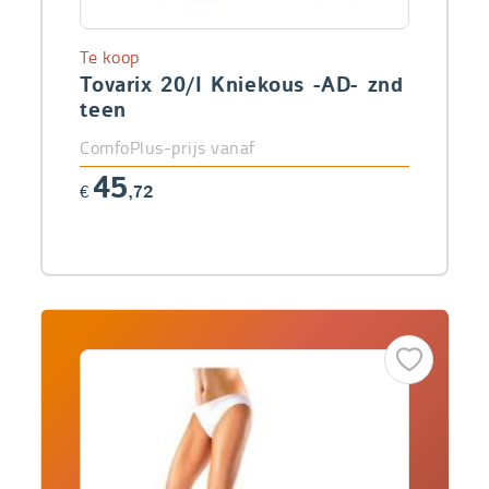
Te koop
Tovarix 20/I Kniekous -AD- znd
teen
ComfoPlus-prijs vanaf
45
€
,72