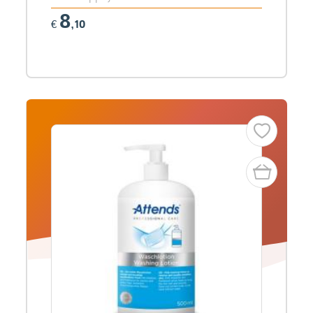
8
€
,10