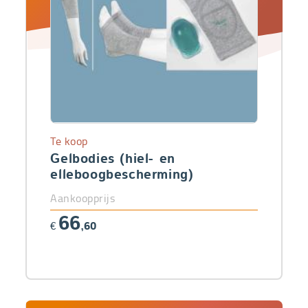
Te koop
Gelbodies (hiel- en
elleboogbescherming)
Aankoopprijs
66
€
,60