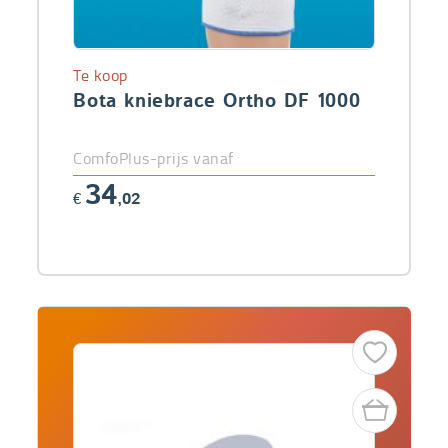
Te koop
Bota kniebrace Ortho DF 1000
ComfoPlus-prijs vanaf
34
€
,02