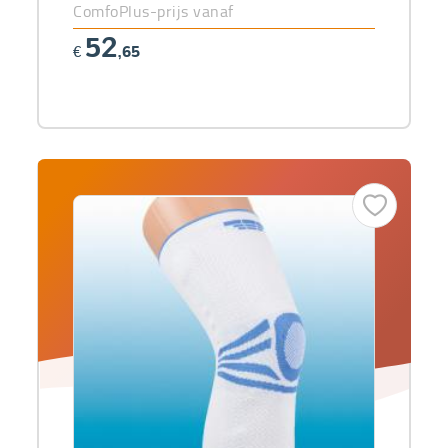
ComfoPlus-prijs vanaf
52
€
,65