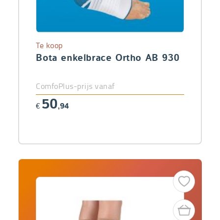
Te koop
Bota enkelbrace Ortho AB 930
ComfoPlus-prijs vanaf
50
€
,94