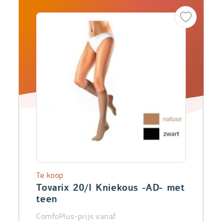
Te koop
Tovarix 20/I Kniekous -AD- met
teen
ComfoPlus-prijs vanaf