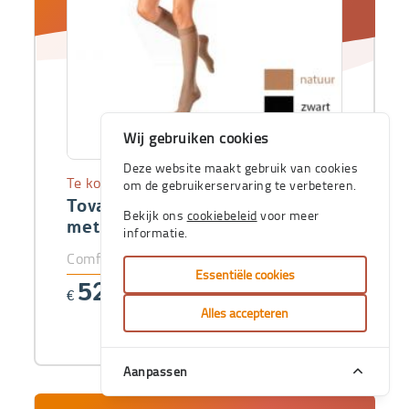
Wij gebruiken cookies
Deze website maakt gebruik van cookies
Te koop
om de gebruikerservaring te verbeteren.
Tovarix 20/II Kniekous -AD-
Bekijk ons
cookiebeleid
voor meer
met teen
informatie.
ComfoPlus-prijs vanaf
Essentiële cookies
52
€
,56
Alles accepteren
Aanpassen