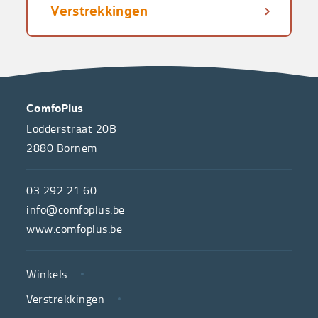
Verstrekkingen
OVER
CONTACT
ComfoPlus
ONS
Lodderstraat 20B
2880
Bornem
ComfoPlus,
de
03 292 21 60
hulpmiddelenwinkel
info@comfoplus.be
van
www.comfoplus.be
de
NUTTIGE
Vlaamse
Winkels
LINKS
neutrale
Verstrekkingen
ziekenfondsen,