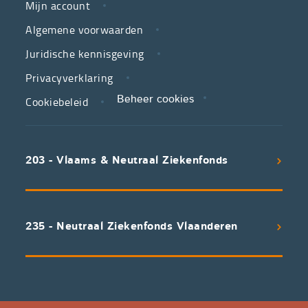
is
Mijn account
jouw
Algemene voorwaarden
partner
Juridische kennisgeving
in
zorg.
Privacyverklaring
Cookiebeleid
Beheer cookies
We
koppelen
scherpe
203 - Vlaams & Neutraal Ziekenfonds
voorwaarden
aan
een
uitstekend
235 - Neutraal Ziekenfonds Vlaanderen
servicepakket
waarvan
professioneel
advies