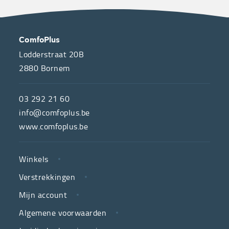
OVER
CONTACT
ComfoPlus
ONS
Lodderstraat 20B
2880
Bornem
ComfoPlus,
de
03 292 21 60
hulpmiddelenwinkel
info@comfoplus.be
van
www.comfoplus.be
de
NUTTIGE
Vlaamse
Winkels
LINKS
neutrale
Verstrekkingen
ziekenfondsen,
is
Mijn account
jouw
Algemene voorwaarden
partner