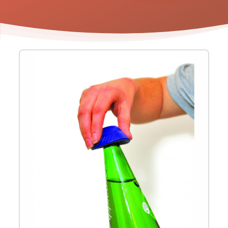
Product
informatie
-
Anti-
slip
flessenopener
Able
2