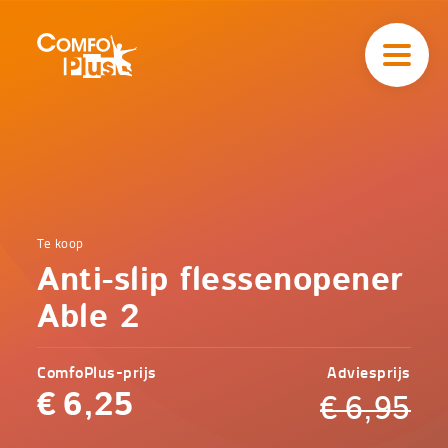
Hoofd
navigatie
ComfoPlus
-
Homepagina
Home
Te koop
Comfoplus
Catalogus
Anti-slip flessenopener
-
Comfort
Anti-slip
Able 2
flessenopener
Able 2
ComfoPlus-prijs
Adviesprijs
€
6,25
€
6,95