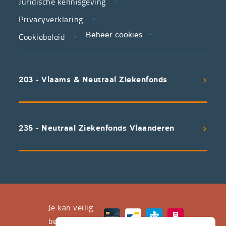
Juridische kennisgeving
in
zorg.
Privacyverklaring
Cookiebeleid
Beheer cookies
We
koppelen
scherpe
203 - Vlaams & Neutraal Ziekenfonds
voorwaarden
aan
een
uitstekend
235 - Neutraal Ziekenfonds Vlaanderen
servicepakket
waarvan
professioneel
advies
en
het
Je kan veilig
leveren
betalen met