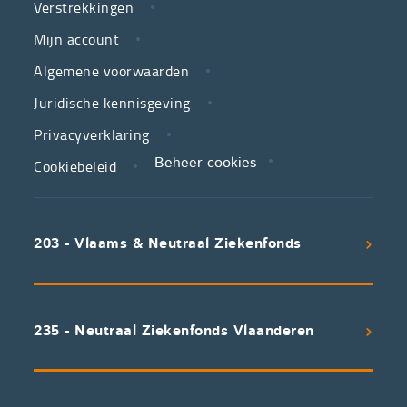
Verstrekkingen
ziekenfondsen,
is
Mijn account
jouw
Algemene voorwaarden
partner
Juridische kennisgeving
in
zorg.
Privacyverklaring
Cookiebeleid
Beheer cookies
We
koppelen
scherpe
203 - Vlaams & Neutraal Ziekenfonds
voorwaarden
aan
een
uitstekend
235 - Neutraal Ziekenfonds Vlaanderen
servicepakket
waarvan
professioneel