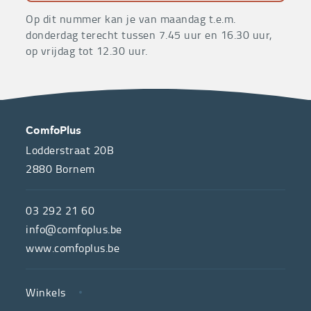
Op dit nummer kan je van maandag t.e.m.
donderdag terecht tussen 7.45 uur en 16.30 uur,
op vrijdag tot 12.30 uur.
OVER
CONTACT
ComfoPlus
ONS
Lodderstraat 20B
2880
Bornem
ComfoPlus,
de
03 292 21 60
hulpmiddelenwinkel
info@comfoplus.be
van
www.comfoplus.be
de
NUTTIGE
Vlaamse
Winkels
LINKS
neutrale