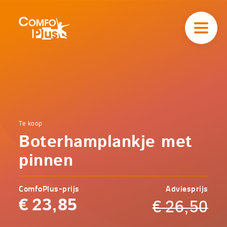
Hoofd
navigatie
ComfoPlus
-
Homepagina
Home
Te koop
Comfoplus
Catalogus
Boterhamplankje met
-
Comfort
Boterhamplankje
pinnen
met pinnen
ComfoPlus-prijs
Adviesprijs
€
23,85
€
26,50