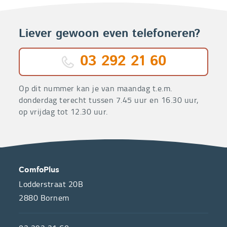
Liever gewoon even telefoneren?
03 292 21 60
Op dit nummer kan je van maandag t.e.m.
donderdag terecht tussen 7.45 uur en 16.30 uur,
op vrijdag tot 12.30 uur.
OVER
CONTACT
ComfoPlus
ONS
Lodderstraat 20B
2880
Bornem
ComfoPlus,
de