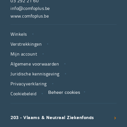
03 292 21 60
hulpmiddelenwinkel
info@comfoplus.be
van
www.comfoplus.be
de
NUTTIGE
Vlaamse
Winkels
LINKS
neutrale
Verstrekkingen
ziekenfondsen,
is
Mijn account
jouw
Algemene voorwaarden
partner
Juridische kennisgeving
in
zorg.
Privacyverklaring
Cookiebeleid
Beheer cookies
We
koppelen
scherpe
203 - Vlaams & Neutraal Ziekenfonds
voorwaarden