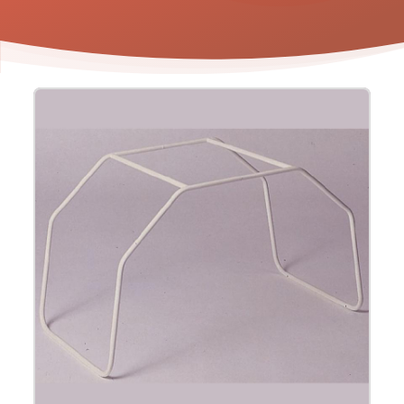
Product
informatie
-
Dekenboog
Invacare
Statio