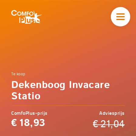
Hoofd
navigatie
ComfoPlus
-
Homepagina
Home
Te koop
Comfoplus
Catalogus
Dekenboog Invacare
-
Comfort
Dekenboog
Statio
Invacare
Statio
ComfoPlus-prijs
Adviesprijs
€
18,93
€
21,04