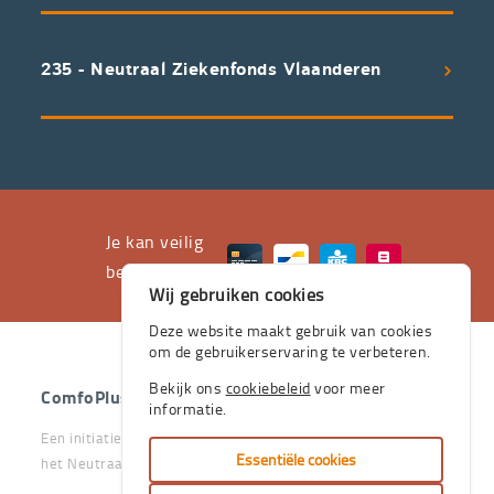
aan
een
uitstekend
235 - Neutraal Ziekenfonds Vlaanderen
servicepakket
waarvan
professioneel
advies
en
het
Je kan veilig
leveren
betalen met
Wij gebruiken cookies
aan
huis
Deze website maakt gebruik van cookies
om de gebruikerservaring te verbeteren.
de
stevige
Bekijk ons
cookiebeleid
voor meer
ComfoPlus
- 2026 - Alle rechten voorbehouden.
informatie.
pijlers
Een initiatief van het Vlaams & Neutraal Ziekenfonds en van
zijn.
Essentiële cookies
het Neutraal Ziekenfonds Vlaanderen