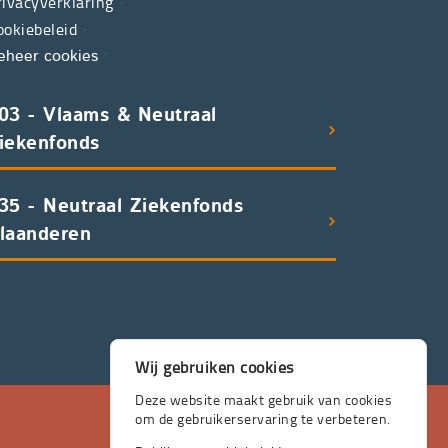
rivacyverklaring
ookiebeleid
eheer cookies
03 - Vlaams & Neutraal
iekenfonds
35 - Neutraal Ziekenfonds
laanderen
Wij gebruiken cookies
Deze website maakt gebruik van cookies
om de gebruikerservaring te verbeteren.