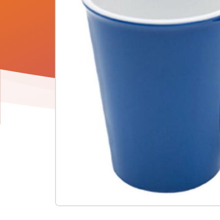
Product
informatie
-
Drinkbeker