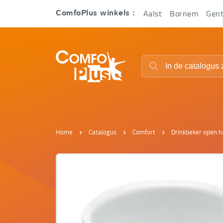
Hoofd
Aalst
Bornem
Gen
ComfoPlus winkels :
navigatie
ComfoPlus
Zoeken
-
Zoeken
Homepagina
Home
Catalogus
Comfort
Drinkbeker open 