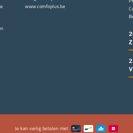
P
de
www.comfoplus.be
C
B
en
2
Z
2
V
Je kan veilig betalen met