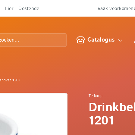
t
Lier
Oostende
Vaak voorkomen
Over
ons
Catalogus
handvat 1201
Te koop
Comfop
Drinkbe
-
1201