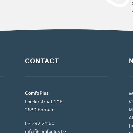
CONTACT
W
ComfoPlus
Lodderstraat 20B
V
2880
Bornem
M
A
03 292 21 60
J
info@comfoplus.be