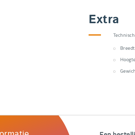
Extra
Technisch
Breed
Hoogt
Gewich
Een bestell
formatie