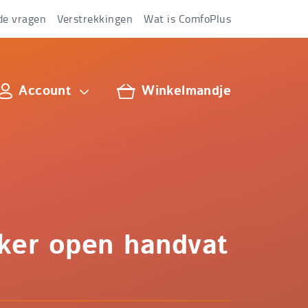
de vragen
Verstrekkingen
Wat is ComfoPlus
Account
Winkelmandje
lus
ker open handvat