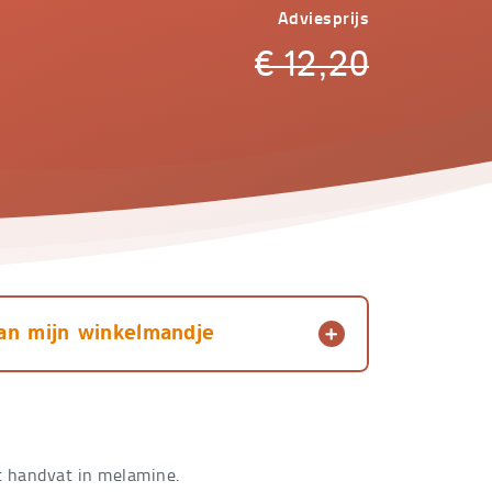
Adviesprijs
€
12,20
an mijn winkelmandje
t handvat in melamine.