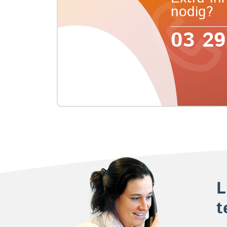
nodig?
03 29
L
t