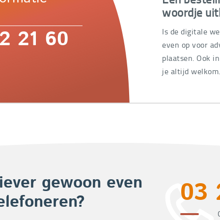
woordje uit
Is de digitale w
2 21 60
even op voor adv
plaatsen. Ook i
je altijd welkom
iever gewoon even
03 
elefoneren?