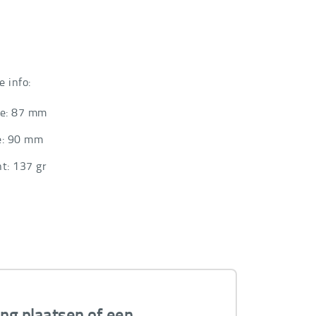
e info:
te: 87 mm
e: 90 mm
t: 137 gr
ing plaatsen of een