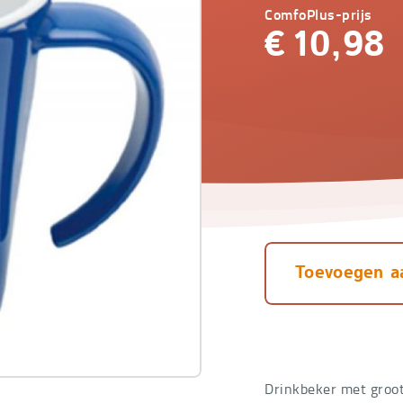
ComfoPlus-prijs
€
10,98
Toevoegen a
Drinkbeker met groo