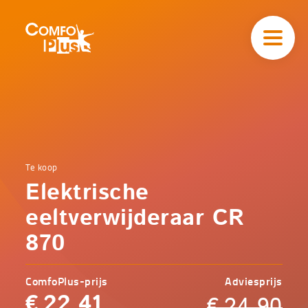
Hoofd
navigatie
ComfoPlus
-
Homepagina
Home
Te koop
Comfoplus
Catalogus
Elektrische
-
Comfort
Elektrische
eeltverwijderaar CR
eeltverwijderaar
CR 870
870
ComfoPlus-prijs
Adviesprijs
€
22,41
€
24,90