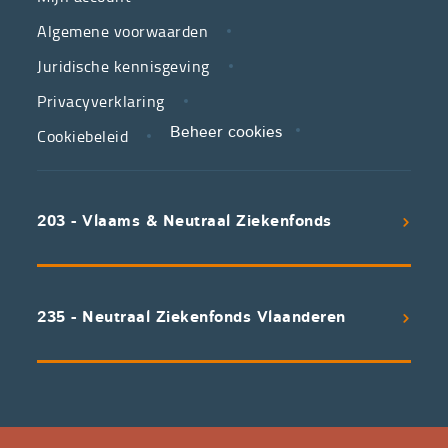
jouw
Algemene voorwaarden
partner
Juridische kennisgeving
in
zorg.
Privacyverklaring
Cookiebeleid
Beheer cookies
We
koppelen
scherpe
203 - Vlaams & Neutraal Ziekenfonds
voorwaarden
aan
een
uitstekend
235 - Neutraal Ziekenfonds Vlaanderen
servicepakket
waarvan
professioneel
advies
en