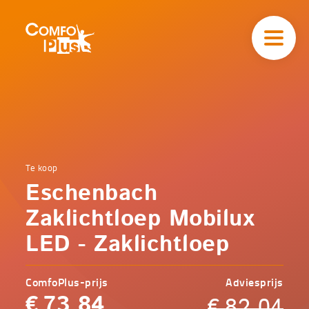
Hoofd
navigatie
ComfoPlus
-
Homepagina
Home
Te koop
Comfoplus
Catalogus
Eschenbach
-
Comfort
Eschenbach
Zaklichtloep Mobilux
Zaklichtloep
Mobilux LED
LED - Zaklichtloep
-
Zaklichtloep
ComfoPlus-prijs
Adviesprijs
€
73,84
€
82,04