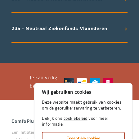
voorwaarden
aan
een
uitstekend
235 - Neutraal Ziekenfonds Vlaanderen
servicepakket
waarvan
professioneel
advies
en
het
Je kan veilig
leveren
betalen met
Wij gebruiken cookies
aan
huis
Deze website maakt gebruik van cookies
om de gebruikerservaring te verbeteren.
de
stevige
Bekijk ons
cookiebeleid
voor meer
ComfoPlus
- 2026 - Alle rechten voorbehouden.
informatie.
pijlers
Een initiatief van het Vlaams & Neutraal Ziekenfonds en van
zijn.
Essentiële cookies