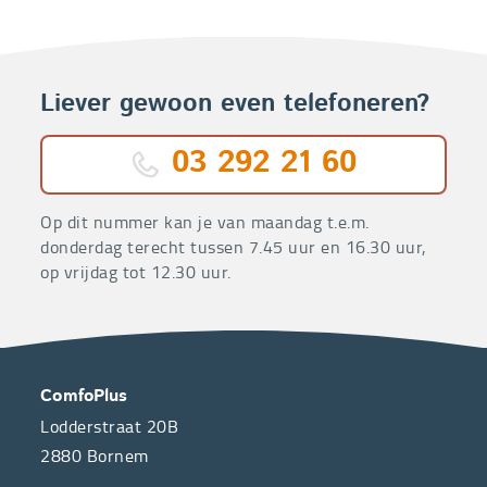
Liever gewoon even telefoneren?
03 292 21 60
Op dit nummer kan je van maandag t.e.m.
donderdag terecht tussen 7.45 uur en 16.30 uur,
op vrijdag tot 12.30 uur.
OVER
CONTACT
ComfoPlus
ONS
Lodderstraat 20B
2880
Bornem
ComfoPlus,