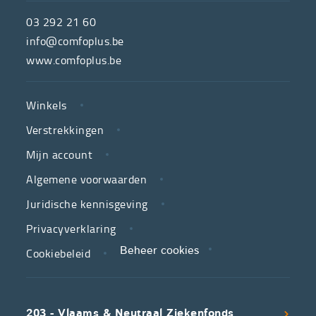
de
03 292 21 60
hulpmiddelenwinkel
info@comfoplus.be
van
www.comfoplus.be
de
NUTTIGE
Vlaamse
Winkels
LINKS
neutrale
Verstrekkingen
ziekenfondsen,
is
Mijn account
jouw
Algemene voorwaarden
partner
Juridische kennisgeving
in
zorg.
Privacyverklaring
Cookiebeleid
Beheer cookies
We
koppelen
scherpe
203 - Vlaams & Neutraal Ziekenfonds