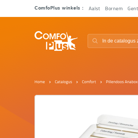
Hoofd
Aalst
Bornem
Gen
ComfoPlus winkels :
navigatie
ComfoPlus
Zoeken
-
Zoeken
Homepagina
Home
Catalogus
Comfort
Pillendoos Anabox