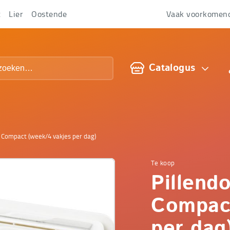
t
Lier
Oostende
Vaak voorkomen
Over
ons
Catalogus
 Compact (week/4 vakjes per dag)
Te koop
Comfop
Pillend
-
Compact
per dag