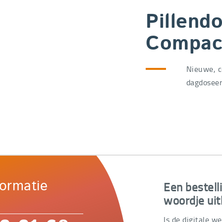
Pillend
Compac
Nieuwe, c
dagdoseerd
Een bestell
formatie
woordje uit
Is de digitale w