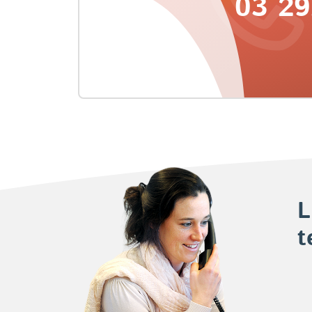
03 29
L
t