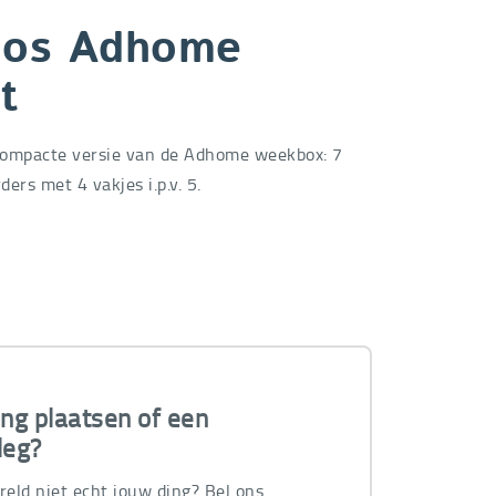
oos Adhome
t
ompacte versie van de Adhome weekbox: 7
ers met 4 vakjes i.p.v. 5.
ing plaatsen of een
leg?
ereld niet echt jouw ding? Bel ons