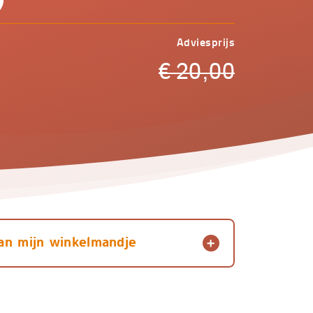
Adviesprijs
€
20,00
an mijn winkelmandje