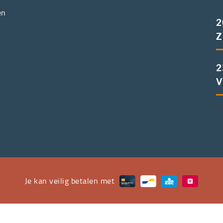
en
2
Z
2
V
Je kan veilig betalen met