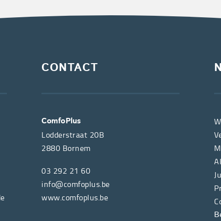
CONTACT
W
ComfoPlus
Lodderstraat 20B
V
2880
Bornem
M
A
03 292 21 60
J
info@comfoplus.be
P
de
www.comfoplus.be
C
B