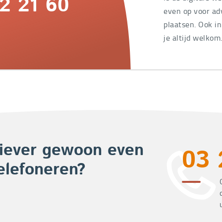
2 21 60
even op voor adv
plaatsen. Ook i
je altijd welkom
iever gewoon even
03 
elefoneren?