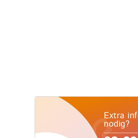
Extra in
nodig?