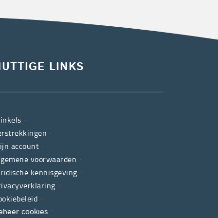
NUTTIGE LINKS
inkels
erstrekkingen
ijn account
lgemene voorwaarden
uridische kennisgeving
rivacyverklaring
ookiebeleid
eheer cookies