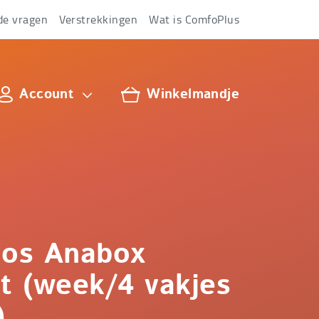
de vragen
Verstrekkingen
Wat is ComfoPlus
Account
Winkelmandje
lus
oos Anabox
 (week/4 vakjes
)