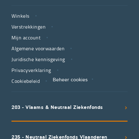
de
NUTTIGE
Vlaamse
Winkels
LINKS
neutrale
Verstrekkingen
ziekenfondsen,
is
Mijn account
jouw
Algemene voorwaarden
partner
Juridische kennisgeving
in
zorg.
Privacyverklaring
Cookiebeleid
Beheer cookies
We
koppelen
scherpe
203 - Vlaams & Neutraal Ziekenfonds
voorwaarden
aan
een
uitstekend
235 - Neutraal Ziekenfonds Vlaanderen