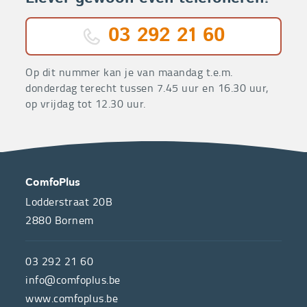
03 292 21 60
Op dit nummer kan je van maandag t.e.m.
donderdag terecht tussen 7.45 uur en 16.30 uur,
op vrijdag tot 12.30 uur.
OVER
CONTACT
ComfoPlus
ONS
Lodderstraat 20B
2880
Bornem
ComfoPlus,
de
03 292 21 60
hulpmiddelenwinkel
info@comfoplus.be
van
www.comfoplus.be