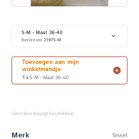
Varianten
S-M - Maat 36-40
Bestelcode
2197S-M
€
42,95
S-M - Maat 36-40
Bestelcode
2197S-M
€
42,95
Toevoegen aan mijn
winkelmandje
€
42,95
L - XL - Maat 41-45
1 x
S-M - Maat 36-40
Bestelcode
2197L - XL
€
42,95
Geen beschrijving beschikbaar
Sissel
Merk