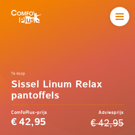
Hoofd
navigatie
ComfoPlus
-
Homepagina
Home
Te koop
Comfoplus
Catalogus
Sissel Linum Relax
-
Comfort
Sissel
pantoffels
Linum
Relax
pantoffels
ComfoPlus-prijs
Adviesprijs
€
42,95
€
42,95