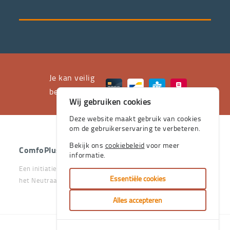
servicepakket
waarvan
professioneel
advies
en
het
Je kan veilig
leveren
betalen met
Wij gebruiken cookies
aan
huis
Deze website maakt gebruik van cookies
om de gebruikerservaring te verbeteren.
de
stevige
Bekijk ons
cookiebeleid
voor meer
ComfoPlus
- 2026 - Alle rechten voorbehouden.
informatie.
pijlers
Een initiatief van het Vlaams & Neutraal Ziekenfonds en van
zijn.
Essentiële cookies
het Neutraal Ziekenfonds Vlaanderen
Je
Alles accepteren
kan
bij