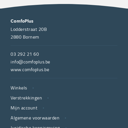
OVER
CONTACT
ComfoPlus
ONS
Lodderstraat 20B
2880
Bornem
ComfoPlus,
de
03 292 21 60
hulpmiddelenwinkel
info@comfoplus.be
van
www.comfoplus.be
de
NUTTIGE
Vlaamse
Winkels
LINKS
neutrale
Verstrekkingen
ziekenfondsen,
is
Mijn account
jouw
Algemene voorwaarden
partner
Juridische kennisgeving