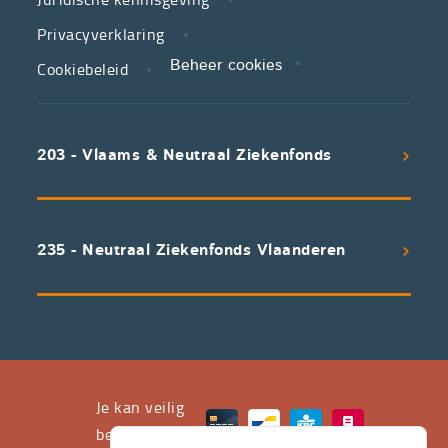
in
zorg.
Privacyverklaring
Cookiebeleid
Beheer cookies
We
koppelen
scherpe
203 - Vlaams & Neutraal Ziekenfonds
voorwaarden
aan
een
uitstekend
235 - Neutraal Ziekenfonds Vlaanderen
servicepakket
waarvan
professioneel
advies
en
het
Je kan veilig
leveren
betalen met