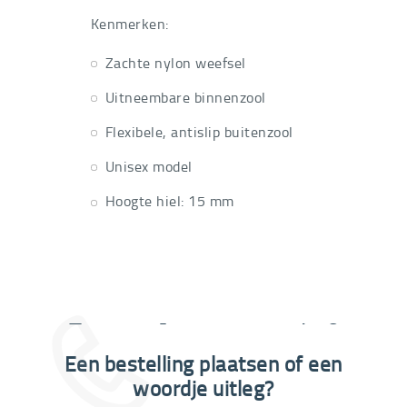
Bestelcode
Tecnica3T-
€
67,14
Kenmerken:
Zachte nylon weefsel
Uitneembare binnenzool
Flexibele, antislip buitenzool
Unisex model
Hoogte hiel: 15 mm
Extra informatie nodig?
Een bestelling plaatsen of een
03 292 21 60
woordje uitleg?