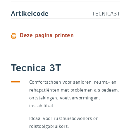
41
Bestelcode
Tecnica3T41
€
67,14
TECNICA3T
Artikelcode
€
74,60
42
Bestelcode
Tecnica3T42
€
67,14
Deze pagina printen
€
74,60
43
Bestelcode
Tecnica3T43
€
67,14
€
74,60
44
Tecnica 3T
Bestelcode
Tecnica3T44
€
67,14
Comfortschoen voor senioren, reuma- en
€
74,60
45
Bestelcode
Tecnica3T45
€
67,14
rehapatiënten met problemen als oedeem,
ontstekingen, voetvervormingen,
€
74,60
46
instabiliteit…
Bestelcode
Tecnica3T46
€
67,14
Ideaal voor rusthuisbewoners en
€
74,60
- - 47 en 48 niet
rolstoelgebruikers.
meer verkrijgbaar