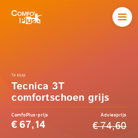
Hoofd
navigatie
ComfoPlus
-
Homepagina
Home
Te koop
Comfoplus
Catalogus
Tecnica 3T
-
Comfort
Tecnica 3T
comfortschoen grijs
comfortschoen
grijs
ComfoPlus-prijs
Adviesprijs
€
67,14
€
74,60