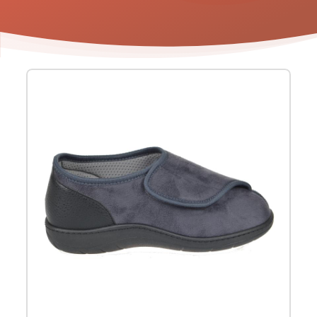
Product
informatie
-
Tecnica
3T
comfortschoen
grijs