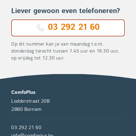
Liever gewoon even telefoneren?
03 292 21 60
Op dit nummer kan je van maandag t.e.m.
donderdag terecht tussen 7.45 uur en 16.30 uur,
op vrijdag tot 12.30 uur.
OVER
CONTACT
ComfoPlus
ONS
Lodderstraat 20B
2880
Bornem
ComfoPlus,
de
03 292 21 60
hulpmiddelenwinkel
info@comfoplus.be