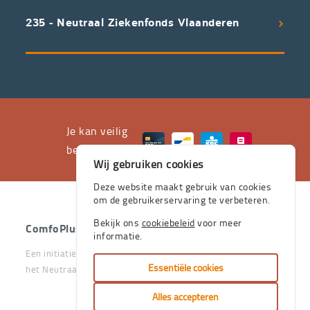
uitstekend
235 - Neutraal Ziekenfonds Vlaanderen
servicepakket
waarvan
professioneel
advies
en
het
Je kan veilig
leveren
betalen met
Wij gebruiken cookies
aan
huis
Deze website maakt gebruik van cookies
om de gebruikerservaring te verbeteren.
de
stevige
Bekijk ons
cookiebeleid
voor meer
ComfoPlus
- 2026 - Alle rechten voorbehouden.
informatie.
pijlers
Een initiatief van het Vlaams & Neutraal Ziekenfonds en van
zijn.
Essentiële cookies
het Neutraal Ziekenfonds Vlaanderen
Je
Alles accepteren