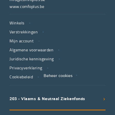
van
www.comfoplus.be
de
NUTTIGE
Vlaamse
Winkels
LINKS
neutrale
Verstrekkingen
ziekenfondsen,
is
Mijn account
jouw
Algemene voorwaarden
partner
Juridische kennisgeving
in
zorg.
Privacyverklaring
Cookiebeleid
Beheer cookies
We
koppelen
scherpe
203 - Vlaams & Neutraal Ziekenfonds
voorwaarden
aan
een