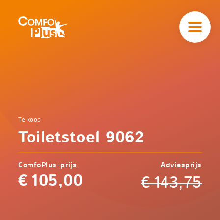
Hoofd
navigatie
ComfoPlus
-
Homepagina
Home
Te koop
Comfoplus
Catalogus
Toiletstoel 9062
-
Comfort
Toiletstoel
9062
ComfoPlus-prijs
Adviesprijs
€
105,00
€
143,75