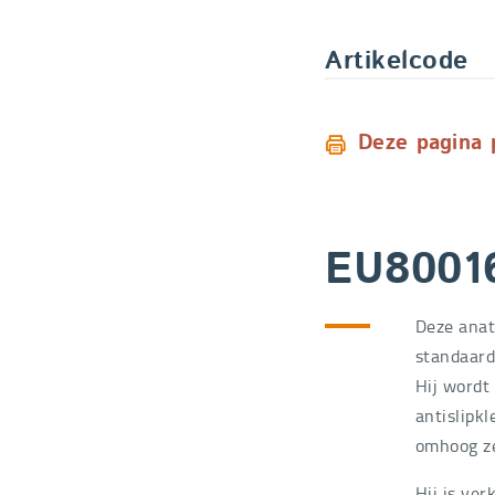
Artikelcode
Deze pagina 
EU8001
Deze anat
standaard
Hij wordt
antislipk
omhoog z
Hij is ver