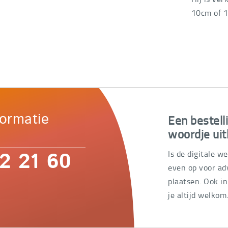
10cm of 1
Een bestell
formatie
woordje uit
Is de digitale w
2 21 60
even op voor adv
plaatsen. Ook i
je altijd welkom