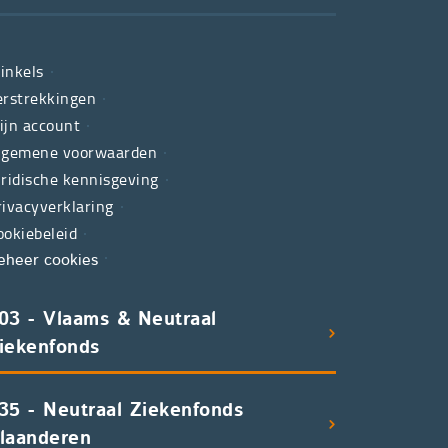
inkels
erstrekkingen
ijn account
lgemene voorwaarden
uridische kennisgeving
rivacyverklaring
ookiebeleid
eheer cookies
03 - Vlaams & Neutraal
iekenfonds
35 - Neutraal Ziekenfonds
laanderen