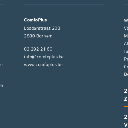
W
ComfoPlus
Lodderstraat 20B
V
2880
Bornem
M
A
03 292 21 60
J
info@comfoplus.be
P
de
www.comfoplus.be
C
B
en
2
Z
2
V