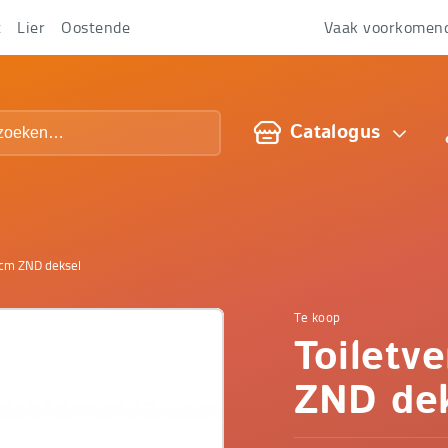
t
Lier
Oostende
Vaak voorkomen
Over
ons
Catalogus
 cm ZND deksel
Te koop
Comfop
Toiletv
-
ZND de