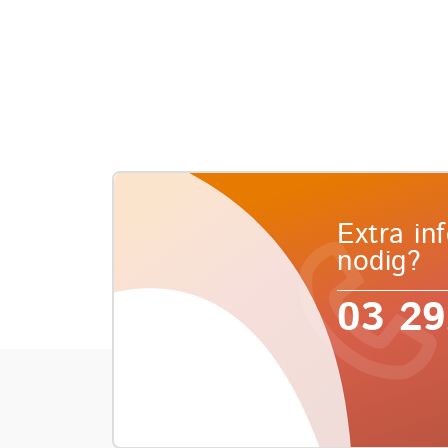
Extra in
nodig?
03 29