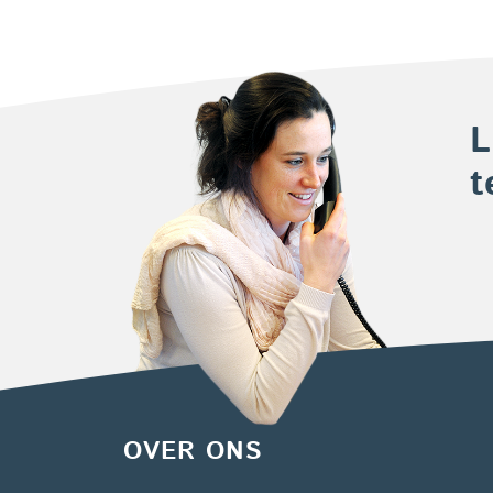
L
t
OVER ONS