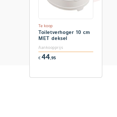
Te koop
Toiletverhoger 10 cm
MET deksel
Aankoopprijs
44
€
,95