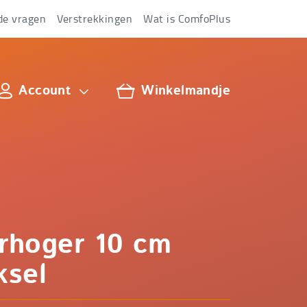
de vragen
Verstrekkingen
Wat is ComfoPlus
Account
Winkelmandje
lus
erhoger 10 cm
ksel