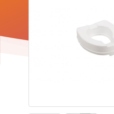
Product
informatie
-
Toiletverhoger