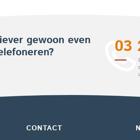
iever gewoon even
03 
elefoneren?
CONTACT