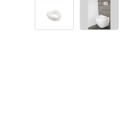
10
cm
ZND
deksel