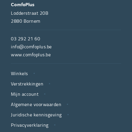
OVER
CONTACT
ComfoPlus
ONS
Lodderstraat 20B
2880
Bornem
ComfoPlus,
de
03 292 21 60
hulpmiddelenwinkel
info@comfoplus.be
van
www.comfoplus.be
de
NUTTIGE
Vlaamse
Winkels
LINKS
neutrale
Verstrekkingen
ziekenfondsen,
is
Mijn account
jouw
Algemene voorwaarden
partner
Juridische kennisgeving
in
zorg.
Privacyverklaring