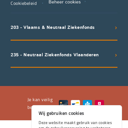
Cookiebeleid
Beheer cookies
We
koppelen
scherpe
203 - Vlaams & Neutraal Ziekenfonds
voorwaarden
aan
een
uitstekend
235 - Neutraal Ziekenfonds Vlaanderen
servicepakket
waarvan
professioneel
advies
en
het
Je kan veilig
leveren
betalen met
Wij gebruiken cookies
aan
huis
Deze website maakt gebruik van cookies
om de gebruikerservaring te verbeteren.