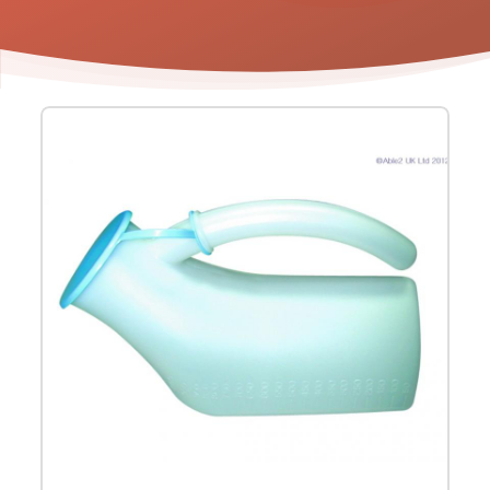
Product
informatie
-
Urinaal
met
handvat
1000
ml