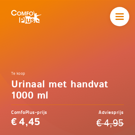
Hoofd
navigatie
ComfoPlus
-
Homepagina
Home
Te koop
Comfoplus
Catalogus
Urinaal met handvat
-
Comfort
Urinaal
1000 ml
met
handvat
1000 ml
ComfoPlus-prijs
Adviesprijs
€
4,45
€
4,95