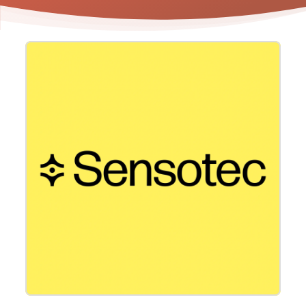
Product
informatie
-
Visuele
hulpmiddelen