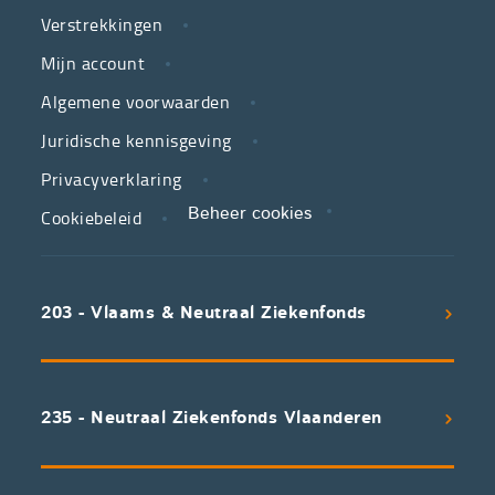
Verstrekkingen
ziekenfondsen,
is
Mijn account
jouw
Algemene voorwaarden
partner
Juridische kennisgeving
in
zorg.
Privacyverklaring
Cookiebeleid
Beheer cookies
We
koppelen
scherpe
203 - Vlaams & Neutraal Ziekenfonds
voorwaarden
aan
een
uitstekend
235 - Neutraal Ziekenfonds Vlaanderen
servicepakket
waarvan