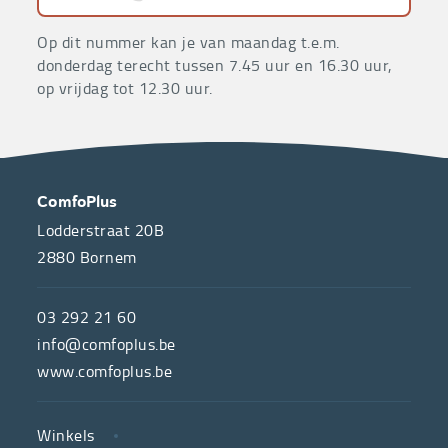
Op dit nummer kan je van maandag t.e.m.
donderdag terecht tussen 7.45 uur en 16.30 uur,
op vrijdag tot 12.30 uur.
OVER
CONTACT
ComfoPlus
ONS
Lodderstraat 20B
2880
Bornem
ComfoPlus,
de
03 292 21 60
hulpmiddelenwinkel
info@comfoplus.be
van
www.comfoplus.be
de
NUTTIGE
Vlaamse
Winkels
LINKS
neutrale