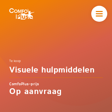
Hoofd
navigatie
ComfoPlus
-
Homepagina
Home
Te koop
Comfoplus
Catalogus
Visuele hulpmiddelen
-
Comfort
Visuele
hulpmiddelen
ComfoPlus-prijs
Op aanvraag