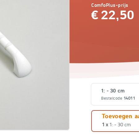
ComfoPlus-prijs
€
22,50
Varianten
1: - 30 cm
Bestelcode
14011
1: - 30 cm
Toevoegen a
Bestelcode
14011
1 x
1: - 30 cm
2: - 32,5 cm g