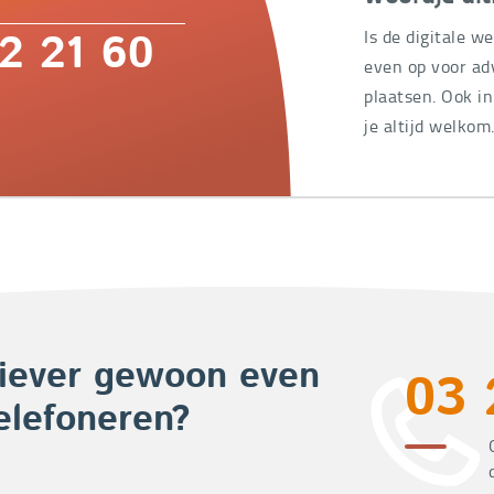
Is de digitale w
2 21 60
even op voor adv
plaatsen. Ook i
je altijd welkom
iever gewoon even
03 
elefoneren?