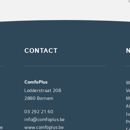
CONTACT
W
ComfoPlus
Lodderstraat 20B
V
2880
Bornem
M
A
03 292 21 60
J
info@comfoplus.be
P
de
www.comfoplus.be
C