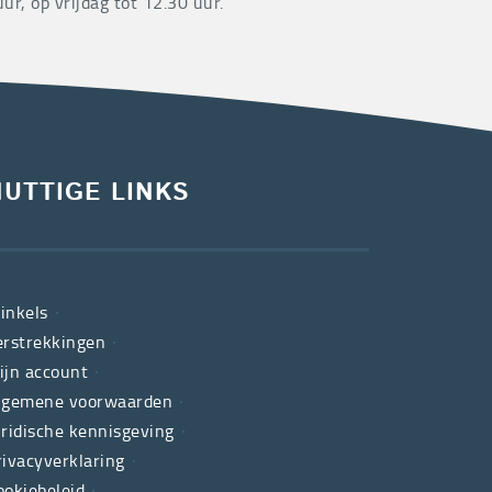
uur, op vrijdag tot 12.30 uur.
NUTTIGE LINKS
inkels
erstrekkingen
ijn account
lgemene voorwaarden
uridische kennisgeving
rivacyverklaring
ookiebeleid