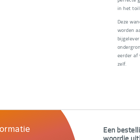
in het toi
Deze wand
worden aa
bijgeleve
ondergron
eerder af
zelf.
Een bestell
formatie
woordje uit