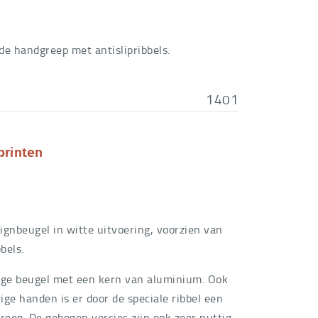
€
29,25
€
28,50
e handgreep met antislipribbels.
€
25,65
€
43,00
ogen
1401
€
38,70
€
31,50
printen
€
28,35
€
45,00
€
40,50
ignbeugel in witte uitvoering, voorzien van
bbels.
ige beugel met een kern van aluminium. Ook
ige handen is er door de speciale ribbel een
greep. De gebogen versies zijn ook zeer nuttig