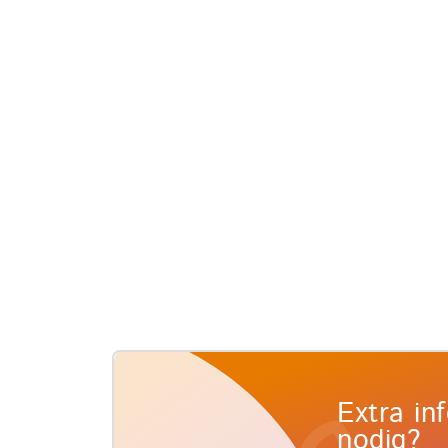
Extra in
nodig?