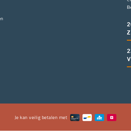
B
en
2
Z
2
V
Je kan veilig betalen met