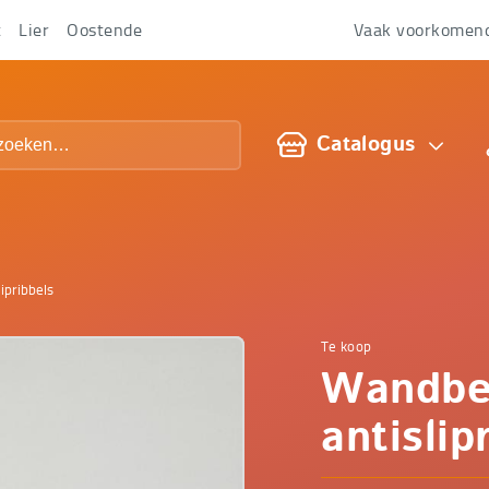
t
Lier
Oostende
Vaak voorkomen
Over
ons
Catalogus
ipribbels
Te koop
Comfop
Wandbe
-
antislip