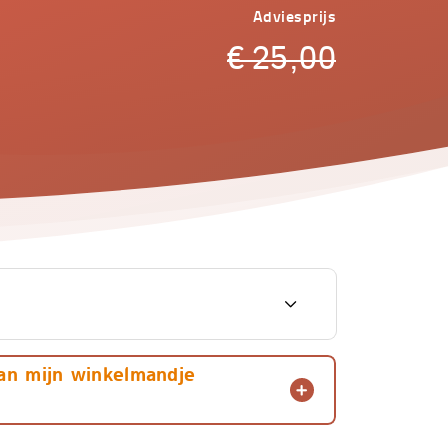
Adviesprijs
€
25,00
€
25,00
an mijn winkelmandje
€
22,50
€
32,50
ebogen