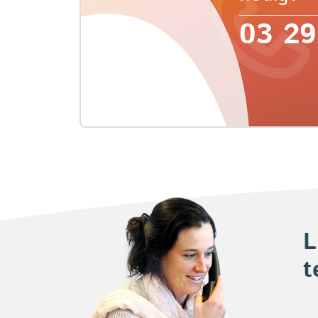
03 29
L
t