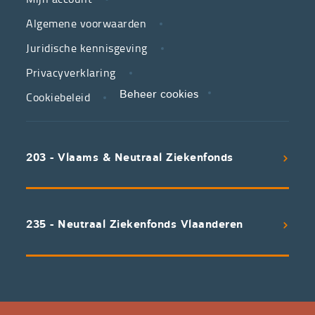
jouw
Algemene voorwaarden
partner
Juridische kennisgeving
in
zorg.
Privacyverklaring
Cookiebeleid
Beheer cookies
We
koppelen
scherpe
203 - Vlaams & Neutraal Ziekenfonds
voorwaarden
aan
een
uitstekend
235 - Neutraal Ziekenfonds Vlaanderen
servicepakket
waarvan
professioneel
advies
en