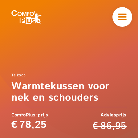
Hoofd
navigatie
ComfoPlus
-
Homepagina
Home
Te koop
Comfoplus
Catalogus
Warmtekussen voor
-
Comfort
Warmtekussen
nek en schouders
voor nek en
schouders
ComfoPlus-prijs
Adviesprijs
€
78,25
€
86,95