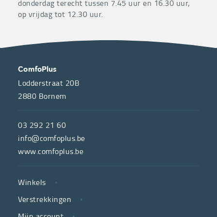
donderdag terecht tussen 7.45 uur en 16.30 uur,
op vrijdag tot 12.30 uur.
OVER
CONTACT
ComfoPlus
ONS
Lodderstraat 20B
2880
Bornem
ComfoPlus,
de
03 292 21 60
hulpmiddelenwinkel
info@comfoplus.be
van
www.comfoplus.be
de
NUTTIGE
Vlaamse
Winkels
LINKS
neutrale
Verstrekkingen
ziekenfondsen,
is
Mijn account