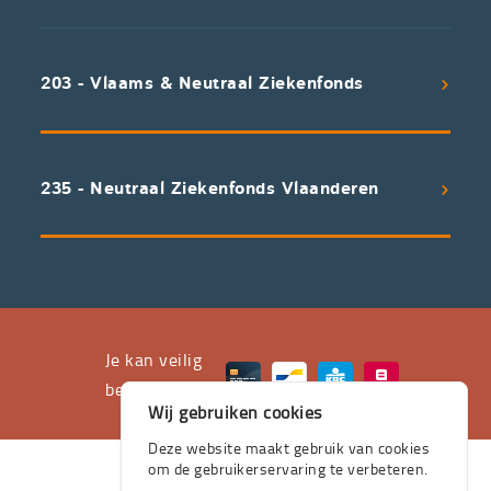
We
koppelen
scherpe
203 - Vlaams & Neutraal Ziekenfonds
voorwaarden
aan
een
uitstekend
235 - Neutraal Ziekenfonds Vlaanderen
servicepakket
waarvan
professioneel
advies
en
het
Je kan veilig
leveren
betalen met
Wij gebruiken cookies
aan
huis
Deze website maakt gebruik van cookies
om de gebruikerservaring te verbeteren.
de