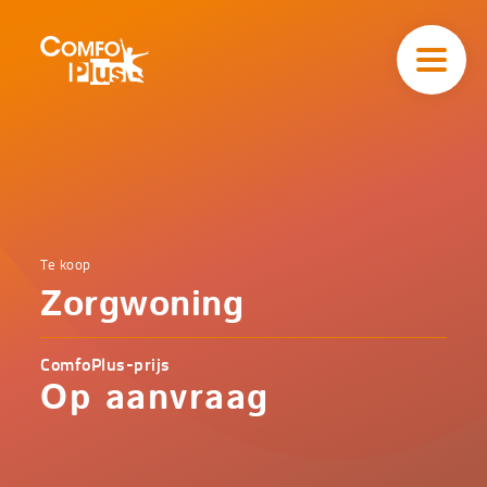
Hoofd
navigatie
ComfoPlus
-
Homepagina
Home
Te koop
Comfoplus
Catalogus
Zorgwoning
-
Comfort
Zorgwoning
ComfoPlus-prijs
Op aanvraag