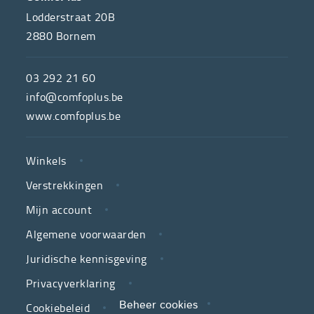
ONS
Lodderstraat 20B
2880
Bornem
ComfoPlus,
de
03 292 21 60
hulpmiddelenwinkel
info@comfoplus.be
van
www.comfoplus.be
de
NUTTIGE
Vlaamse
Winkels
LINKS
neutrale
Verstrekkingen
ziekenfondsen,
is
Mijn account
jouw
Algemene voorwaarden
partner
Juridische kennisgeving
in
zorg.
Privacyverklaring
Cookiebeleid
Beheer cookies