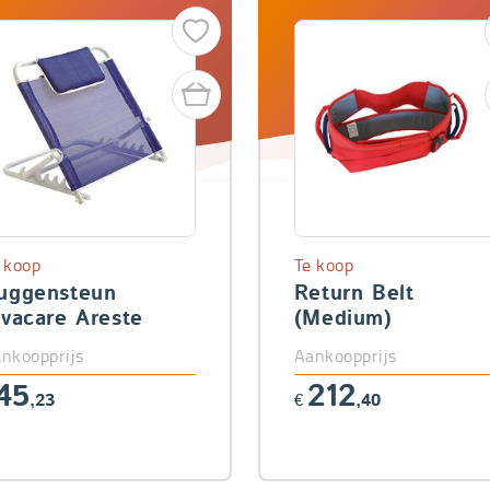
 koop
Te koop
uggensteun
Return Belt
nvacare Areste
(Medium)
nkoopprijs
Aankoopprijs
45
212
,23
€
,40