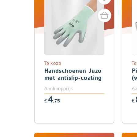
Te koop
Te
Handschoenen Juzo
P
met antislip-coating
(
d
Aankoopprijs
Aa
4
€
,75
€