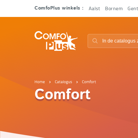
Hoofd
Aalst
Bornem
Gen
ComfoPlus winkels :
navigatie
ComfoPlus
Zoeken
-
Zoeken
Homepagina
Home
Catalogus
Comfort
Comfort