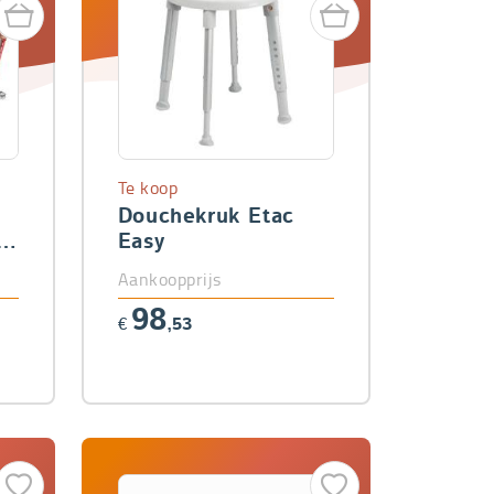
Te koop
Douchekruk Etac
et
Easy
Aankoopprijs
98
€
,53