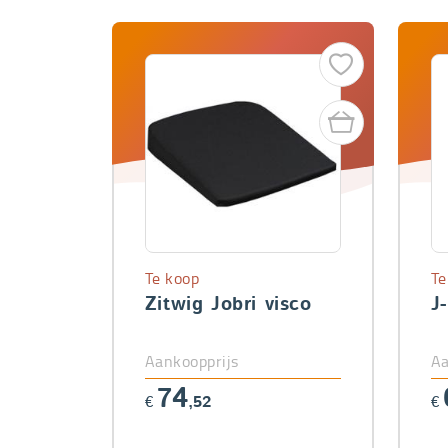
Te koop
Te
Zitwig Jobri visco
J
Aankoopprijs
Aa
74
€
,52
€