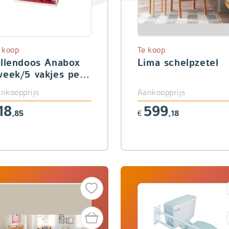
 koop
Te koop
illendoos Anabox
Lima schelpzetel
week/5 vakjes per
ag)
nkoopprijs
Aankoopprijs
18
599
,85
€
,18