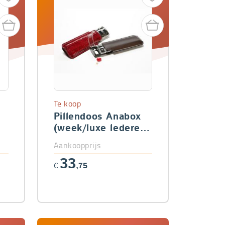
Te koop
Pillendoos Anabox
(week/luxe lederen
etui)
Aankoopprijs
33
€
,75