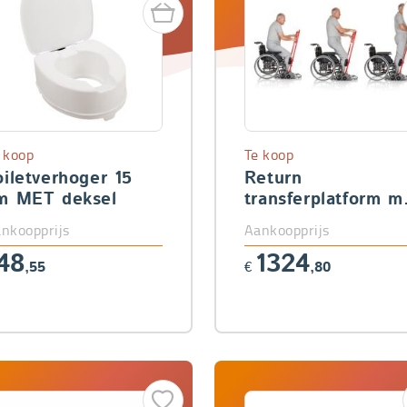
 koop
Te koop
oiletverhoger 15
Return
m MET deksel
transferplatform m
opstabeugel
nkoopprijs
Aankoopprijs
48
1324
,55
€
,80