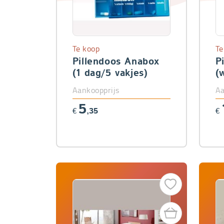
Te koop
Te
Pillendoos Anabox
P
(1 dag/5 vakjes)
(
d
Aankoopprijs
Aa
5
€
,35
€