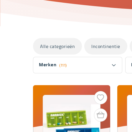
Categorieën
Alle categorieën
Incontinentie
Filter
Merken
(111)
Fitler
section
Producten