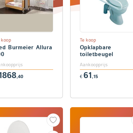
 koop
Te koop
ed Burmeier Allura
Opklapbare
00
toiletbeugel
nkoopprijs
Aankoopprijs
1868
61
,40
€
,15