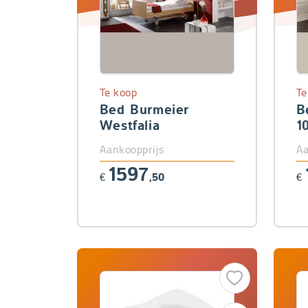
Te koop
Te
Bed Burmeier
B
Westfalia
1
Aankoopprijs
Aa
1597
€
,50
€