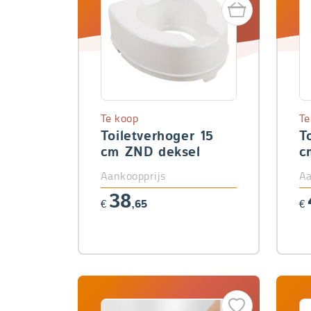
Te koop
Te
Toiletverhoger 15
T
cm ZND deksel
c
Aankoopprijs
Aa
38
€
,65
€