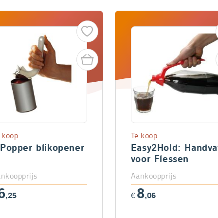
 koop
Te koop
-Popper blikopener
Easy2Hold: Handva
voor Flessen
nkoopprijs
Aankoopprijs
6
8
,25
€
,06