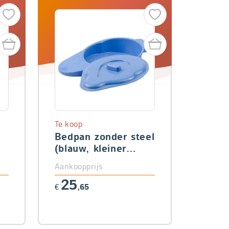
Te koop
Bedpan zonder steel
(blauw, kleiner
model)
Aankoopprijs
25
€
,65