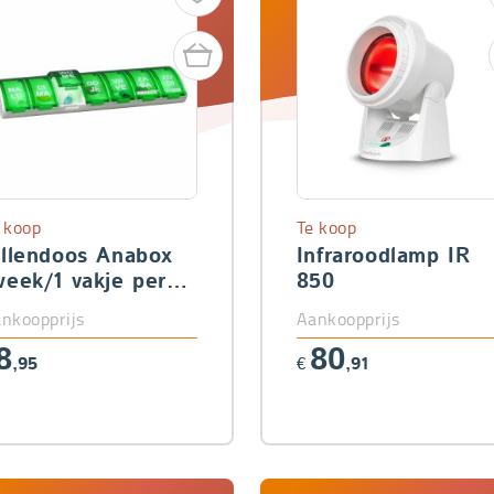
 koop
Te koop
illendoos Anabox
Infraroodlamp IR
week/1 vakje per
850
ag)
nkoopprijs
Aankoopprijs
8
80
,95
€
,91