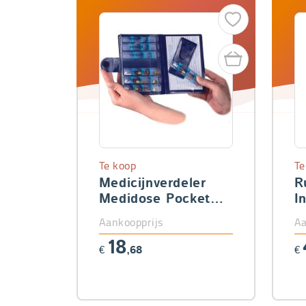
Te koop
Te
Medicijnverdeler
R
Medidose Pocket
I
(week)
Aankoopprijs
Aa
18
€
,68
€