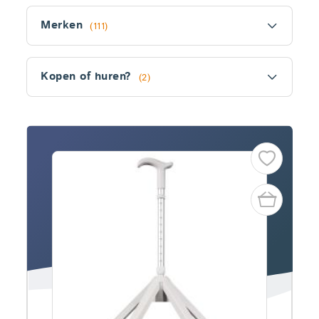
Filter
Merken
(111)
Kopen of huren?
(2)
Fitler
section
Producten