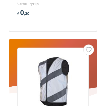
Verhuurprijs
0
€
,30