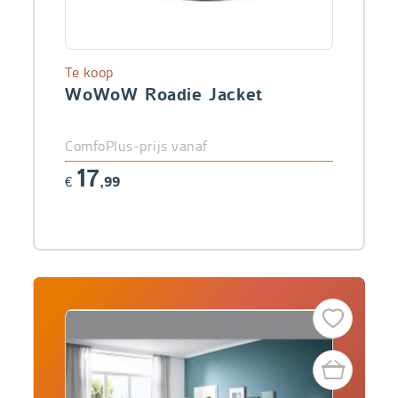
Te koop
WoWoW Roadie Jacket
ComfoPlus-prijs vanaf
17
€
,99