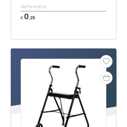
Verhuurprijs
0
€
,25