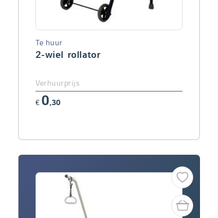
Te huur
2-wiel rollator
Verhuurprijs
0
€
,30