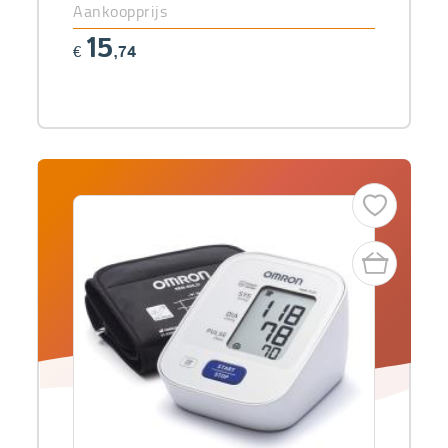
Aankoopprijs
15
€
,74