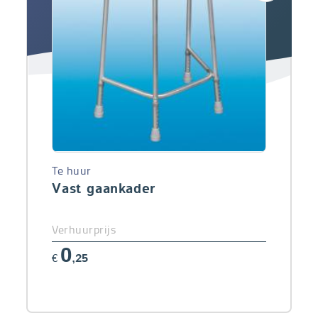
Te huur
Vast gaankader
Verhuurprijs
0
€
,25