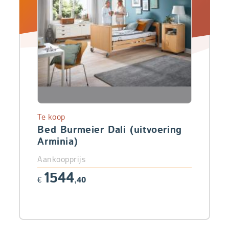
Te koop
Bed Burmeier Dali (uitvoering
Arminia)
Aankoopprijs
1544
€
,40