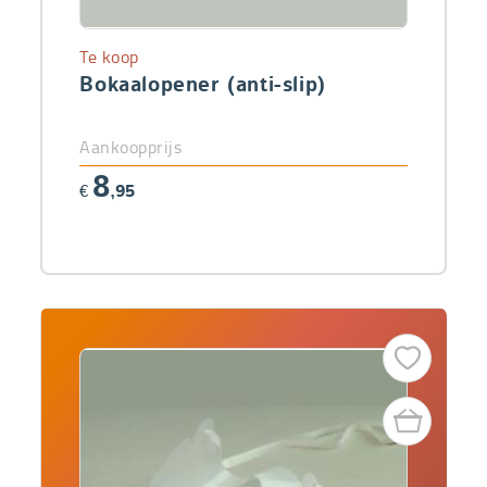
Te koop
Bokaalopener (anti-slip)
Aankoopprijs
8
€
,95