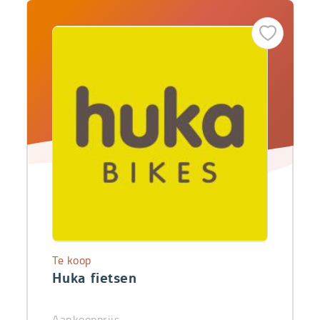
Te koop
Huka fietsen
Aankoopprijs