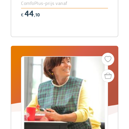
ComfoPlus-prijs vanaf
44
€
,10