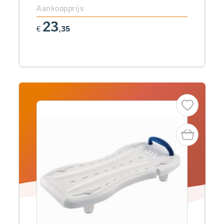
Aankoopprijs
23
€
,35