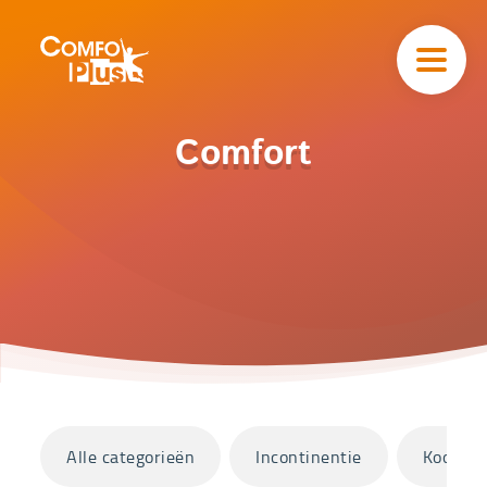
Hoofd
navigatie
ComfoPlus
-
Homepagina
Home
Comfort
Catalogus
Comfort
Categorieën
Alle categorieën
Incontinentie
Koopjes