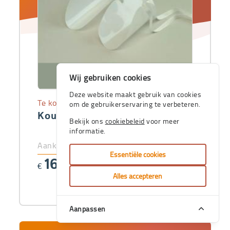
Wij gebruiken cookies
Deze website maakt gebruik van cookies
Te koop
om de gebruikerservaring te verbeteren.
Kousenaantrekker voor panty's
Bekijk ons
cookiebeleid
voor meer
informatie.
Aankoopprijs
Essentiële cookies
16
€
,56
Alles accepteren
Aanpassen