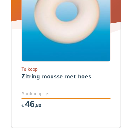
Te koop
Zitring mousse met hoes
Aankoopprijs
46
€
,80