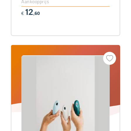
Aankoopprijs
12
€
,60