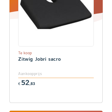
Te koop
Zitwig Jobri sacro
Aankoopprijs
52
€
,83