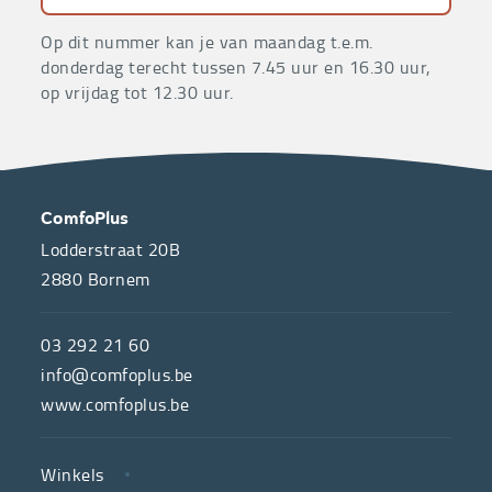
Op dit nummer kan je van maandag t.e.m.
donderdag terecht tussen 7.45 uur en 16.30 uur,
op vrijdag tot 12.30 uur.
OVER
CONTACT
ComfoPlus
ONS
Lodderstraat 20B
2880
Bornem
ComfoPlus,
de
03 292 21 60
hulpmiddelenwinkel
info@comfoplus.be
van
www.comfoplus.be
de
NUTTIGE
Vlaamse
Winkels
LINKS
neutrale