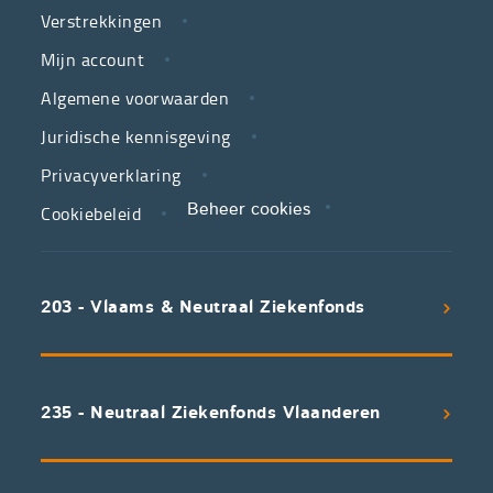
Verstrekkingen
ziekenfondsen,
is
Mijn account
jouw
Algemene voorwaarden
partner
Juridische kennisgeving
in
zorg.
Privacyverklaring
Cookiebeleid
Beheer cookies
We
koppelen
scherpe
203 - Vlaams & Neutraal Ziekenfonds
voorwaarden
aan
een
uitstekend
235 - Neutraal Ziekenfonds Vlaanderen
servicepakket
waarvan
professioneel