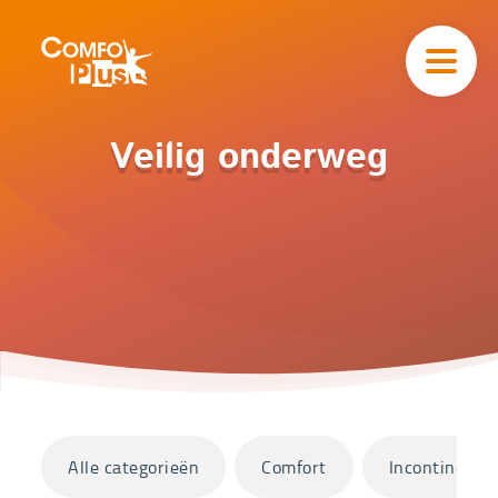
Hoofd
navigatie
ComfoPlus
-
Homepagina
Home
Veilig onderweg
Catalogus
Veilig
onderweg
Categorieën
Alle categorieën
Comfort
Incontinentie